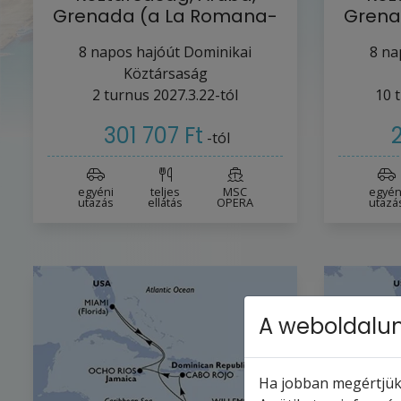
Grenada (a La Romana-
Grena
ból)
8
napos hajóút
Dominikai
8
na
Köztársaság
2
turnus
2027.3.22-tól
10
t
301 707 Ft
-tól
egyéni
teljes
MSC
egyén
utazás
ellátás
OPERA
utazá
A weboldalun
Ha jobban megértjük,