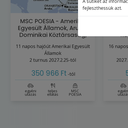
A sütiket az informá
fejleszthessük azt.
MSC POESIA - Amerikai
MSC 
Egyesült Államok, Aruba,
Eg
Dominikai Köztársaság,
Ka
Jamaica…
Ja
11
napos hajóút
Amerikai Egyesült
16
napos
Államok
2
turnus
2027.2.25-tól
2027.
350 966 Ft
-tól
egyéni
teljes
MSC
egyén
utazás
ellátás
POESIA
utazá