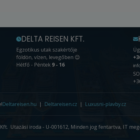
DELTA REISEN KFT.
Egzotikus utak szakértője
Üg
földön, vízen, levegőben 😉
+3
Hétfő - Péntek
9 - 16
inf
SO
+3
!
Deltareisen.hu
Deltareisen.cz
Luxusni-plavby.cz
Kft. Utazási iroda - U-001612, Minden jog fentartva, IT meg