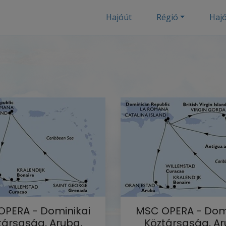
Hajóút
Régió
Haj
PERA - Dominikai
MSC OPERA - Dom
társaság, Aruba,
Köztársaság, Ar