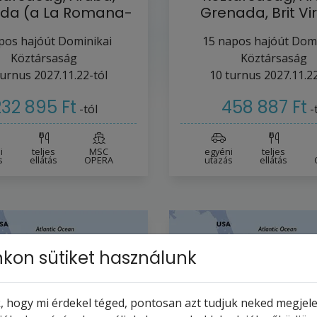
da (a La Romana-
Grenada, Brit Vi
ból)
szigetek,…
pos hajóút
Dominikai
15
napos hajóút
Domi
Köztársaság
Köztársaság
urnus
2027.11.22-tól
10
turnus
2027.11.22
232 895 Ft
458 887 Ft
-tól
-
i
teljes
MSC
egyéni
teljes
s
ellátás
OPERA
utazás
ellátás
kon sütiket használunk
 hogy mi érdekel téged, pontosan azt tudjuk neked megjelen