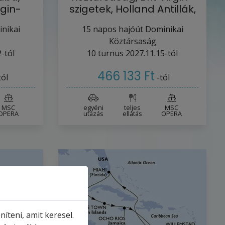
rgin-
szigetek, Holland Antillák,
…
nikai
15
napos hajóút
Dominikai
Köztársaság
-tól
10
turnus
2027.11.15-tól
466 133 Ft
tól
-tól
MSC
egyéni
teljes
MSC
OPERA
utazás
ellátás
OPERA
íteni, amit keresel.