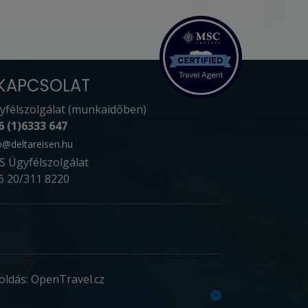
KAPCSOLAT
yfélszolgálat (munkaidőben)
6 (1)6333 647
o@deltareisen.hu
S Ügyfélszolgálat
6 20/311 8220
oldás: OpenTravel.cz