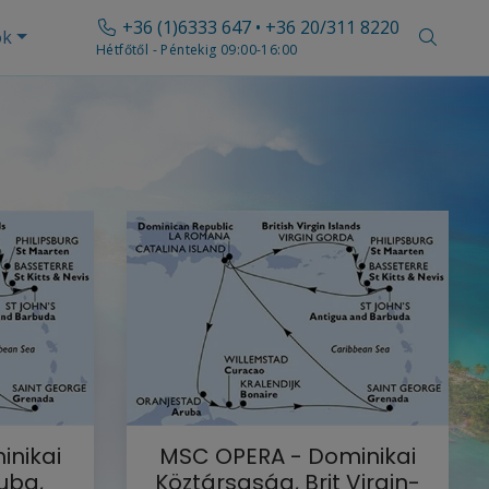
+36 (1)6333 647 • +36 20/311 8220
ók
Hétfőtől - Péntekig 09:00-16:00
inikai
MSC OPERA - Dominikai
uba,
Köztársaság, Brit Virgin-