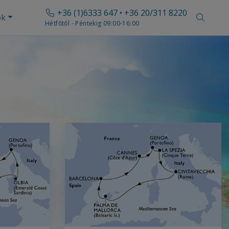
+36 (1)6333 647 • +36 20/311 8220
ók
Hétfőtől - Péntekig 09:00-16:00