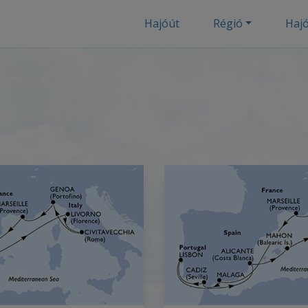
Hajóút
Régió
Haj