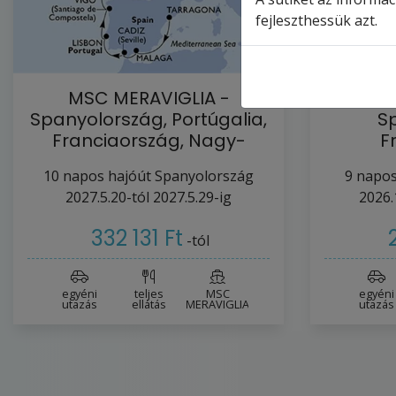
fejleszthessük azt.
MSC MERAVIGLIA -
MS
Spanyolország, Portúgalia,
S
Franciaország, Nagy-
F
Britannia…
Olaszor
10
napos hajóút
Spanyolország
9
napos
2027.5.20-tól
2027.5.29-ig
2026.
332 131 Ft
-tól
egyéni
teljes
MSC
egyéni
utazás
ellátás
MERAVIGLIA
utazás