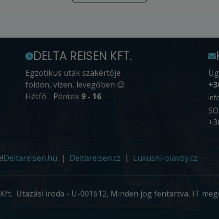
DELTA REISEN KFT.
Egzotikus utak szakértője
Üg
földön, vízen, levegőben 😉
+3
Hétfő - Péntek
9 - 16
inf
SO
+3
!
Deltareisen.hu
Deltareisen.cz
Luxusni-plavby.cz
Kft. Utazási iroda - U-001612, Minden jog fentartva, IT meg