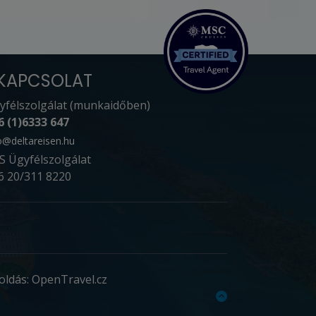
KAPCSOLAT
yfélszolgálat (munkaidőben)
6 (1)6333 647
o@deltareisen.hu
S Ügyfélszolgálat
6 20/311 8220
oldás: OpenTravel.cz