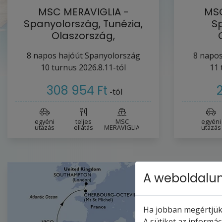
MSC MERAVIGLIA -
MS
Spanyolország, Tunézia,
S
Olaszország,
Franciaország (a…
Fr
8
napos hajóút
Spanyolország
8
napos
10
turnus
2026.8.11-tól
11
308 954 Ft
2
-tól
egyéni
teljes
MSC
egyéni
utazás
ellátás
MERAVIGLIA
utazás
A weboldalun
Ha jobban megértjük,
A sütiket az informá