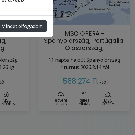
Mindet elfogadom
A -
MSC OPERA -
g,
Spanyolország, Portúgalia,
g,
Olaszország,
lencia-…
Franciaország (a …
lország
11
napos hajóút
Spanyolország
1.26-ig
4
turnus
2026.8.14-tól
568 274 Ft
tól
-tól
MSC
egyéni
teljes
MSC
SINFONIA
utazás
ellátás
OPERA