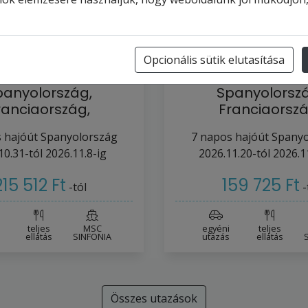
Opcionális sütik elutasítása
C SINFONIA -
MSC SINFONI
panyolország,
Spanyolorszá
ranciaország,
Franciaorszá
szág (a Valencia-…
Olaszország (a Va
 hajóút
Spanyolország
7
napos hajóút
Spanyo
10.31-tól
2026.11.8-ig
2026.11.20-tól
2026.1
215 512 Ft
159 725 Ft
-tól
-
teljes
MSC
egyéni
teljes
ellátás
SINFONIA
utazás
ellátás
Összes utazások