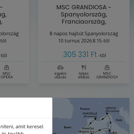
-
MSC GRANDIOSA -
g,
Spanyolország,
,
Franciaország,
rtúgalia
Olaszország (a Barcelon…
olország
8
napos hajóút
Spanyolország
tól
10
turnus
2026.8.15-tól
305 331 Ft
-tól
-tól
MSC
egyéni
teljes
MSC
OPERA
utazás
ellátás
GRANDIOSA
íteni, amit keresel.
, és tovább