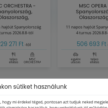
C ORCHESTRA -
MSC OPERA 
panyolország,
Spanyolorszá
Olaszország,
Olaszország
anciaország (a
Franciaország, Po
 hajóút
Spanyolország
11
napos hajóút
Spany
Valencia…
(az…
turnus
2026.8.8-tól
4
turnus
2026.8.8-
29 271 Ft
506 693 Ft
-tól
teljes
MSC
egyéni
teljes
ellátás
ORCHESTRA
utazás
ellátás
kon sütiket használunk
 hogy mi érdekel téged, pontosan azt tudjuk neked megjelen
ciók elemzésére használjuk, hogy weboldalunk jól működjön