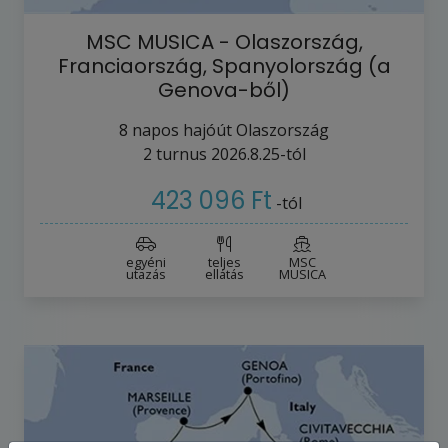
MSC MUSICA - Olaszország,
Franciaország, Spanyolország (a
Genova-ből)
8
napos hajóút
Olaszország
2
turnus
2026.8.25-tól
423 096 Ft
-tól
egyéni
teljes
MSC
utazás
ellátás
MUSICA