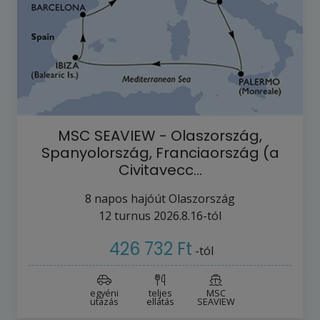
MSC SEAVIEW - Olaszország,
Spanyolország, Franciaország (a
Civitavecc…
8
napos hajóút
Olaszország
12
turnus
2026.8.16-tól
426 732 Ft
-tól
egyéni
teljes
MSC
utazás
ellátás
SEAVIEW