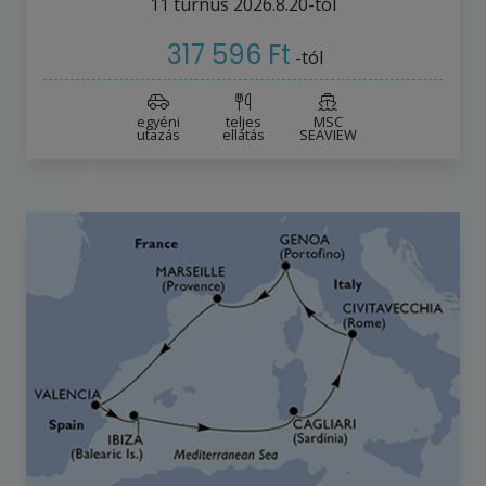
11
turnus
2026.8.20-tól
317 596 Ft
-tól
egyéni
teljes
MSC
utazás
ellátás
SEAVIEW