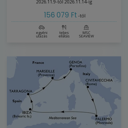
2026.11.9-tól
2026.11.14-ig
156 079 Ft
-tól
egyéni
teljes
MSC
utazás
ellátás
SEAVIEW