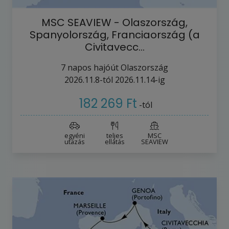
MSC SEAVIEW - Olaszország,
Spanyolország, Franciaország (a
Civitavecc…
7
napos hajóút
Olaszország
2026.11.8-tól
2026.11.14-ig
182 269 Ft
-tól
egyéni
teljes
MSC
utazás
ellátás
SEAVIEW