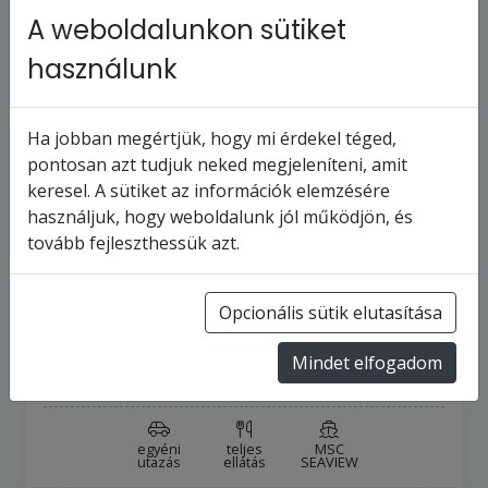
A weboldalunkon sütiket
használunk
Ha jobban megértjük, hogy mi érdekel téged,
pontosan azt tudjuk neked megjeleníteni, amit
keresel. A sütiket az információk elemzésére
MSC SEAVIEW - Franciaország,
használjuk, hogy weboldalunk jól működjön, és
Olaszország, Spanyolország (a
tovább fejleszthessük azt.
Marseille-…
8
napos hajóút
Franciaország
Opcionális sütik elutasítása
12
turnus
2026.8.14-tól
Mindet elfogadom
368 520 Ft
-tól
egyéni
teljes
MSC
utazás
ellátás
SEAVIEW