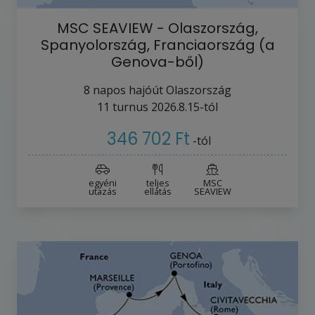
MSC SEAVIEW - Olaszország,
Spanyolország, Franciaország (a
Genova-ből)
8
napos hajóút
Olaszország
11
turnus
2026.8.15-tól
346 702 Ft
-tól
egyéni
teljes
MSC
utazás
ellátás
SEAVIEW