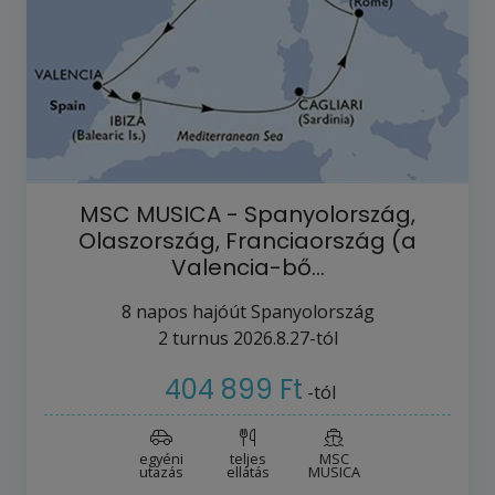
MSC MUSICA - Spanyolország,
Olaszország, Franciaország (a
Valencia-bő…
8
napos hajóút
Spanyolország
2
turnus
2026.8.27-tól
404 899 Ft
-tól
egyéni
teljes
MSC
utazás
ellátás
MUSICA