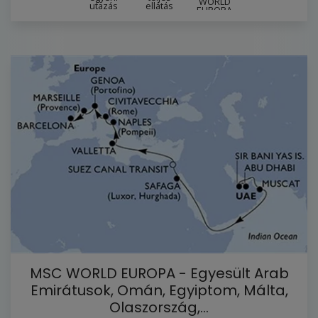
WORLD
utazás
ellátás
EUROPA
MSC WORLD EUROPA - Egyesült Arab
Emirátusok, Omán, Egyiptom, Málta,
Olaszország,…