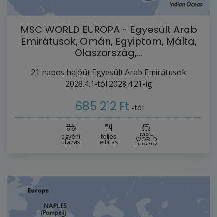
MSC WORLD EUROPA - Egyesült Arab
Emirátusok, Omán, Egyiptom, Málta,
Olaszország,…
21
napos hajóút
Egyesült Arab Emirátusok
2028.4.1-tól
2028.4.21-ig
685 212 Ft
-tól
MSC
egyéni
teljes
WORLD
utazás
ellátás
EUROPA