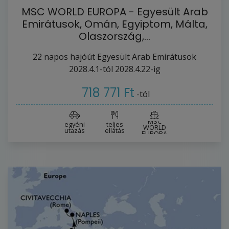
MSC WORLD EUROPA - Egyesült Arab
Emirátusok, Omán, Egyiptom, Málta,
Olaszország,…
22
napos hajóút
Egyesült Arab Emirátusok
2028.4.1-tól
2028.4.22-ig
718 771 Ft
-tól
MSC
egyéni
teljes
WORLD
utazás
ellátás
EUROPA