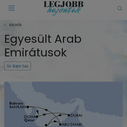
Kikötők
Egyesült Arab
Emirátusok
Sir Bani Yas