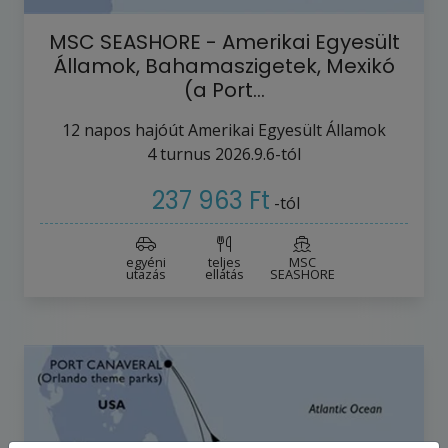
MSC SEASHORE - Amerikai Egyesült
Államok, Bahamaszigetek, Mexikó
(a Port…
12
napos hajóút
Amerikai Egyesült Államok
4
turnus
2026.9.6-tól
237 963 Ft
-tól
egyéni
teljes
MSC
utazás
ellátás
SEASHORE