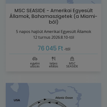
MSC SEASIDE - Amerikai Egyesült
Államok, Bahamaszigetek (a Miami-
ből)
5
napos hajóút
Amerikai Egyesült Államok
12
turnus
2026.8.10-tól
76 045 Ft
-tól
egyéni
teljes
MSC
utazás
ellátás
SEASIDE