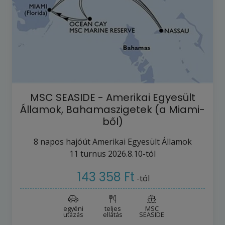
MSC SEASIDE - Amerikai Egyesült
Államok, Bahamaszigetek (a Miami-
ből)
8
napos hajóút
Amerikai Egyesült Államok
11
turnus
2026.8.10-tól
143 358 Ft
-tól
egyéni
teljes
MSC
utazás
ellátás
SEASIDE