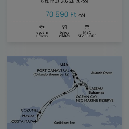
6
turnus
2026.8.20-tól
70 590 Ft
-tól
egyéni
teljes
MSC
utazás
ellátás
SEASHORE