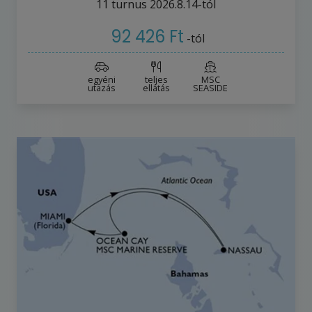
11
turnus
2026.8.14-tól
92 426 Ft
-tól
egyéni
teljes
MSC
utazás
ellátás
SEASIDE