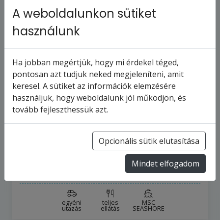
A weboldalunkon sütiket
használunk
Ha jobban megértjük, hogy mi érdekel téged,
pontosan azt tudjuk neked megjeleníteni, amit
keresel. A sütiket az információk elemzésére
MSC SEASHORE - Amerikai Egyesült
használjuk, hogy weboldalunk jól működjön, és
Államok, Bahamaszigetek (a Port
tovább fejleszthessük azt.
Cana…
5
napos hajóút
Amerikai Egyesült Államok
Opcionális sütik elutasítása
5
turnus
2026.8.30-tól
Mindet elfogadom
94 245 Ft
-tól
egyéni
teljes
MSC
utazás
ellátás
SEASHORE