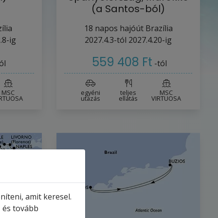
(a Santos-ból)
ília
18
napos hajóút
Brazília
.8-ig
2027.4.3-tól
2027.4.20-ig
559 408 Ft
ól
-tól
MSC
egyéni
teljes
MSC
IRTUOSA
utazás
ellátás
VIRTUOSA
íteni, amit keresel.
, és tovább