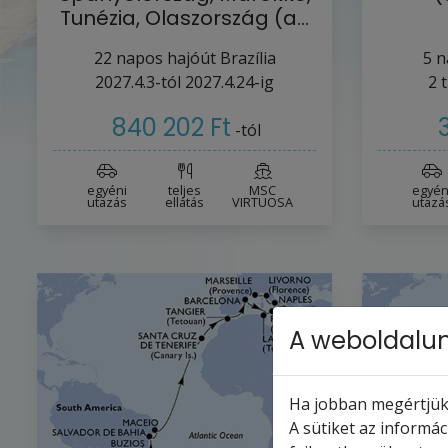
Tunézia, Olaszország (a…
22
napos hajóút
Brazília
5
n
2027.4.3-tól
2027.4.24-ig
2
t
840 202 Ft
-tól
egyéni
teljes
MSC
egyén
utazás
ellátás
VIRTUOSA
utazá
A weboldalun
Ha jobban megértjük,
A sütiket az informá