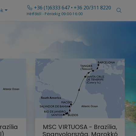
+36 (1)6333 647 • +36 20/311 8220
ók
Hétfőtől - Péntekig 09:00-16:00
azília
MSC VIRTUOSA - Brazília,
l)
Spanyolország, Marokkó