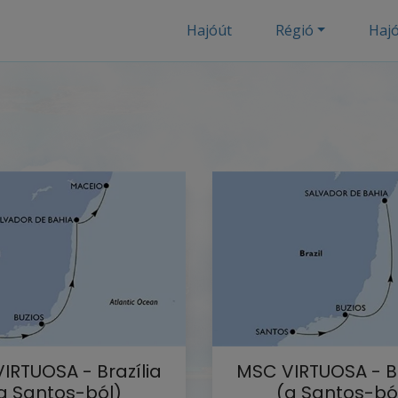
Hajóút
Régió
Haj
IRTUOSA - Brazília
MSC VIRTUOSA - Br
a Santos-ból)
(a Santos-bó