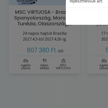
fejleszthessük azt.
MSC VIRTUOSA - Brazília,
MSC V
Spanyolország, Marokkó,
Spany
Tunézia, Olaszország,…
(a R
24
napos hajóút
Brazília
17
n
2027.4.3-tól
2027.4.26-ig
202
807 380 Ft
-tól
egyéni
teljes
MSC
egyén
utazás
ellátás
VIRTUOSA
utazá