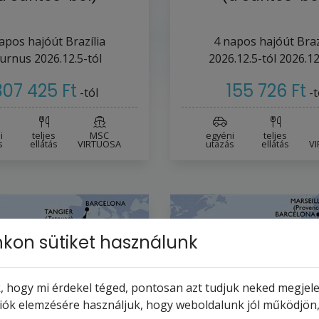
apos hajóút
Brazília
4
napos hajóút
Braz
urnus
2026.12.5-tól
2026.12.5-tól
2026.12
307 425 Ft
155 726 Ft
-tól
-t
i
teljes
MSC
egyéni
teljes
s
ellátás
VIRTUOSA
utazás
ellátás
V
kon sütiket használunk
 hogy mi érdekel téged, pontosan azt tudjuk neked megjelen
ciók elemzésére használjuk, hogy weboldalunk jól működjön