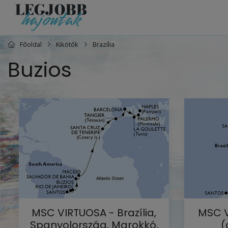
Főoldal
Kikötők
Brazília
Buzios
MSC VIRTUOSA - Brazília,
MSC V
Spanyolország, Marokkó,
(