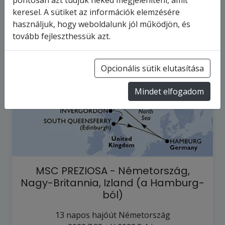
pontosan azt tudjuk neked megjeleníteni, amit
keresel. A sütiket az információk elemzésére
használjuk, hogy weboldalunk jól működjön, és
tovább fejleszthessük azt.
Opcionális sütik elutasítása
Mindet elfogadom
MSC PREZIOSA - Németország,
Nagy-Britannia, Izland (a Hamburg-
ból)
13
napos hajóút
Németország