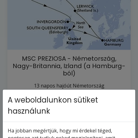
MSC PREZIOSA - Németország,
Nagy-Britannia, Izland (a Hamburg-
ból)
13
napos hajóút
Németország
2027.7.25-tól
2027.8.6-ig
A weboldalunkon sütiket
777 848 Ft
-tól
használunk
egyéni
teljes
MSC
Ha jobban megértjük, hogy mi érdekel téged,
utazás
ellátás
PREZIOSA