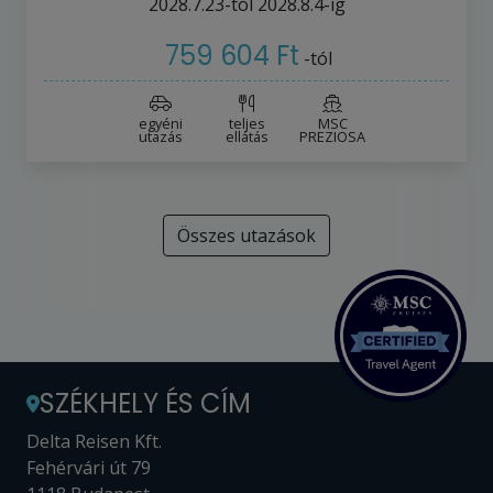
2028.7.23-tól
2028.8.4-ig
759 604 Ft
-tól
egyéni
teljes
MSC
utazás
ellátás
PREZIOSA
Összes utazások
SZÉKHELY ÉS CÍM
Delta Reisen Kft.
Fehérvári út 79