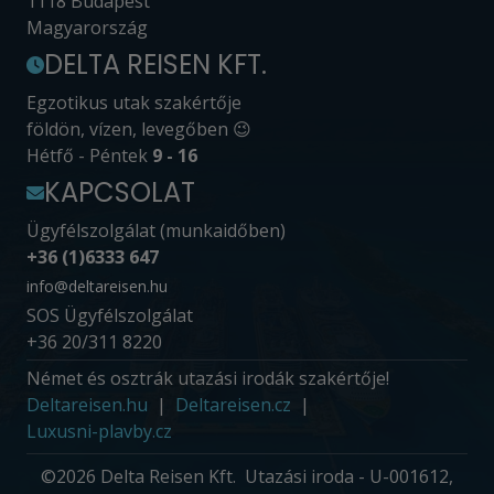
1118 Budapest
Magyarország
DELTA REISEN KFT.
Egzotikus utak szakértője
földön, vízen, levegőben 😉
Hétfő - Péntek
9 - 16
KAPCSOLAT
Ügyfélszolgálat (munkaidőben)
+36 (1)6333 647
info@deltareisen.hu
SOS Ügyfélszolgálat
+36 20/311 8220
Német és osztrák utazási irodák szakértője!
Deltareisen.hu
Deltareisen.cz
Luxusni-plavby.cz
©2026 Delta Reisen Kft. Utazási iroda - U-001612,