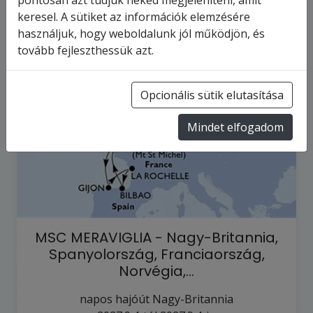
pontosan azt tudjuk neked megjeleníteni, amit
keresel. A sütiket az információk elemzésére
használjuk, hogy weboldalunk jól működjön, és
tovább fejleszthessük azt.
Opcionális sütik elutasítása
Mindet elfogadom
MSC MERAVIGLIA - Nagy-Britannia,
Spanyolország, Franciaország,
Norvégia,…
napos hajóút
Nagy-Britannia