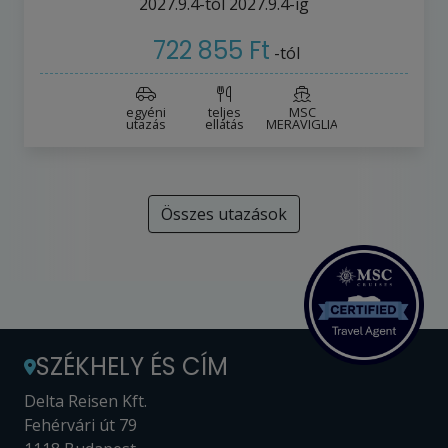
2027.9.4-tól
2027.9.4-ig
722 855 Ft
-tól
egyéni
teljes
MSC
utazás
ellátás
MERAVIGLIA
Összes utazások
SZÉKHELY ÉS CÍM
Delta Reisen Kft.
Fehérvári út 79