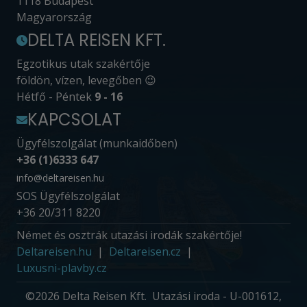
1118 Budapest
Magyarország
DELTA REISEN KFT.
Egzotikus utak szakértője
földön, vízen, levegőben 😉
Hétfő - Péntek
9 - 16
KAPCSOLAT
Ügyfélszolgálat (munkaidőben)
+36 (1)6333 647
info@deltareisen.hu
SOS Ügyfélszolgálat
+36 20/311 8220
Német és osztrák utazási irodák szakértője!
Deltareisen.hu
Deltareisen.cz
Luxusni-plavby.cz
©2026 Delta Reisen Kft. Utazási iroda - U-001612,