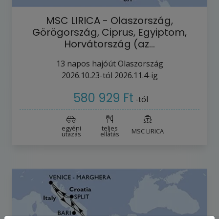
MSC LIRICA - Olaszország,
Görögország, Ciprus, Egyiptom,
Horvátország (az…
13
napos hajóút
Olaszország
2026.10.23-tól
2026.11.4-ig
580 929 Ft
-tól
egyéni
teljes
MSC LIRICA
utazás
ellátás