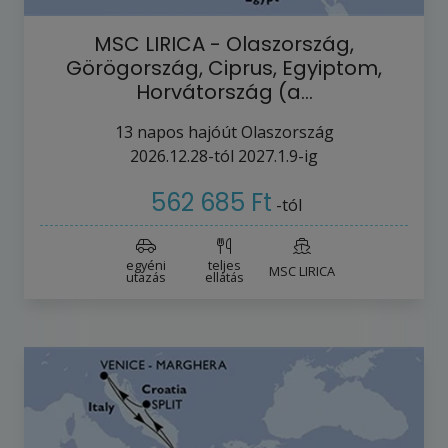
MSC LIRICA - Olaszország,
Görögország, Ciprus, Egyiptom,
Horvátország (a…
13
napos hajóút
Olaszország
2026.12.28-tól
2027.1.9-ig
562 685 Ft
-tól
egyéni
teljes
MSC LIRICA
utazás
ellátás