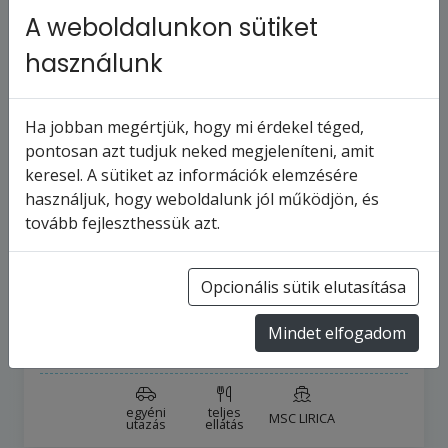
A weboldalunkon sütiket
használunk
Ha jobban megértjük, hogy mi érdekel téged,
pontosan azt tudjuk neked megjeleníteni, amit
keresel. A sütiket az információk elemzésére
MSC LIRICA - Olaszország,
használjuk, hogy weboldalunk jól működjön, és
Horvátország, Görögország, Ciprus,
tovább fejleszthessük azt.
Egyiptom (a…
14
napos hajóút
Olaszország
Opcionális sütik elutasítása
2027.3.13-tól
2027.3.26-ig
Mindet elfogadom
443 072 Ft
-tól
egyéni
teljes
MSC LIRICA
utazás
ellátás