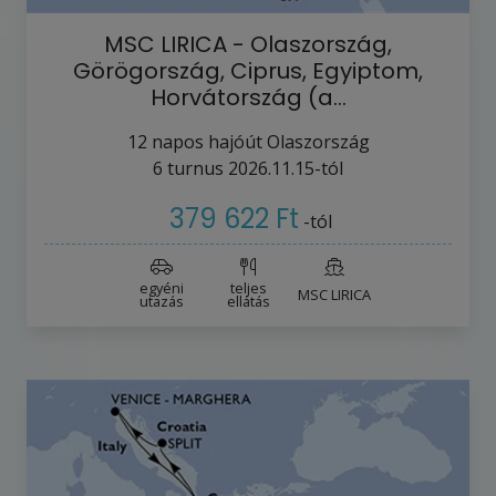
MSC LIRICA - Olaszország,
Görögország, Ciprus, Egyiptom,
Horvátország (a…
12
napos hajóút
Olaszország
6
turnus
2026.11.15-tól
379 622 Ft
-tól
egyéni
teljes
MSC LIRICA
utazás
ellátás