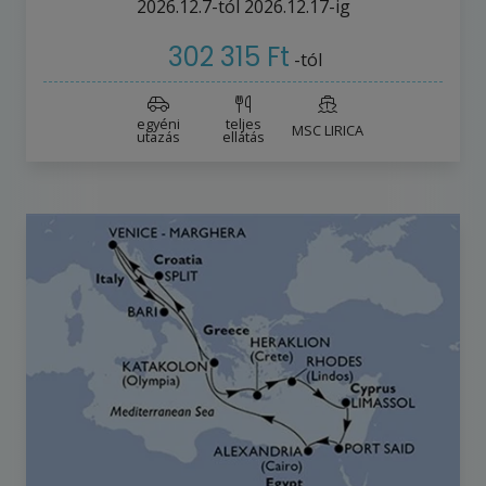
2026.12.7-tól
2026.12.17-ig
302 315 Ft
-tól
egyéni
teljes
MSC LIRICA
utazás
ellátás