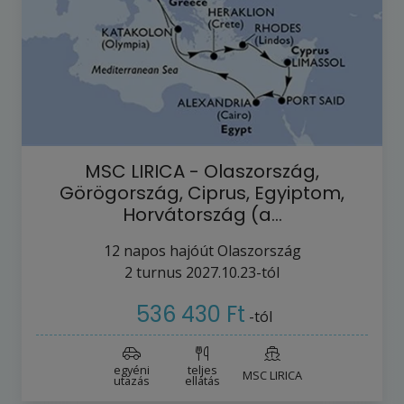
MSC LIRICA - Olaszország,
Görögország, Ciprus, Egyiptom,
Horvátország (a…
12
napos hajóút
Olaszország
2
turnus
2027.10.23-tól
536 430 Ft
-tól
egyéni
teljes
MSC LIRICA
utazás
ellátás