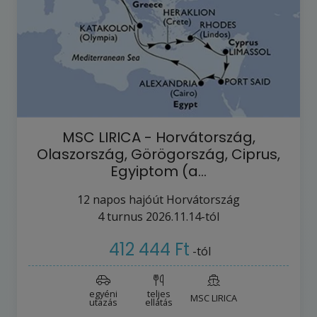
MSC LIRICA - Horvátország,
Olaszország, Görögország, Ciprus,
Egyiptom (a…
12
napos hajóút
Horvátország
4
turnus
2026.11.14-tól
412 444 Ft
-tól
egyéni
teljes
MSC LIRICA
utazás
ellátás