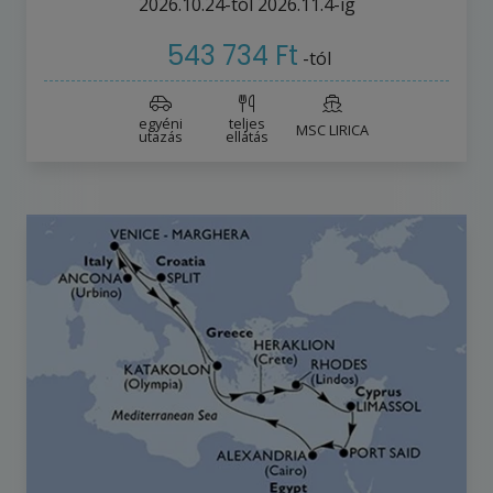
2026.10.24-tól
2026.11.4-ig
543 734 Ft
-tól
egyéni
teljes
MSC LIRICA
utazás
ellátás