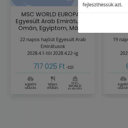
fejleszthessük azt.
MSC WORLD EUROPA -
MSC
Egyesült Arab Emirátusok,
Egyesü
Omán, Egyiptom, Málta,
Omán,
Olaszország,…
22
napos hajóút
Egyesült Arab
19
nap
Emirátusok
2028.4.1-tól
2028.4.22-ig
202
717 025 Ft
-tól
MSC
egyéni
teljes
egyén
WORLD
utazás
ellátás
utazá
EUROPA