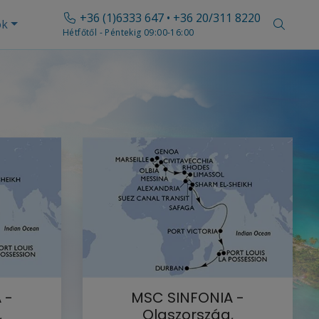
+36 (1)6333 647 • +36 20/311 8220
ók
Hétfőtől - Péntekig 09:00-16:00
 -
MSC SINFONIA -
,
Olaszország,