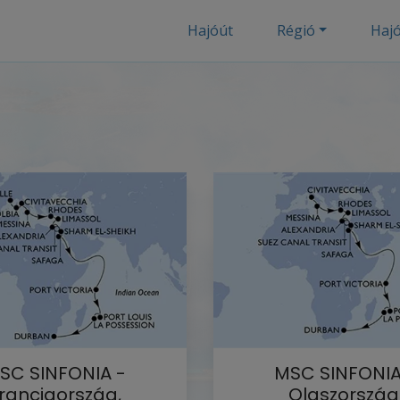
Hajóút
Régió
Haj
SC SINFONIA -
MSC SINFONIA
ranciaország,
Olaszország