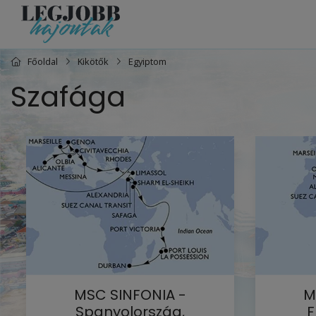
Főoldal
Kikötők
Egyiptom
Szafága
MSC SINFONIA -
M
Spanyolország,
F