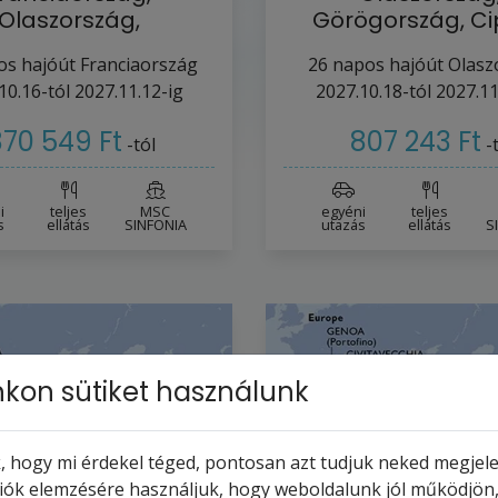
Olaszország,
Görögország, Ci
gország, Ciprus,
Egyiptom, Seych
s hajóút
Franciaország
26
napos hajóút
Olasz
Egyiptom,…
szigetek,…
10.16-tól
2027.11.12-ig
2027.10.18-tól
2027.11
70 549 Ft
807 243 Ft
-tól
-
i
teljes
MSC
egyéni
teljes
s
ellátás
SINFONIA
utazás
ellátás
S
kon sütiket használunk
 hogy mi érdekel téged, pontosan azt tudjuk neked megjelen
ciók elemzésére használjuk, hogy weboldalunk jól működjön