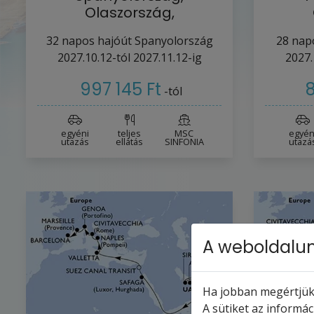
Olaszország,
Franciaország,
Görö
32
napos hajóút
Spanyolország
28
napo
Görögország,…
2027.10.12-tól
2027.11.12-ig
2027.
997 145 Ft
8
-tól
egyéni
teljes
MSC
egyén
utazás
ellátás
SINFONIA
utazá
A weboldalun
Ha jobban megértjük,
A sütiket az informá