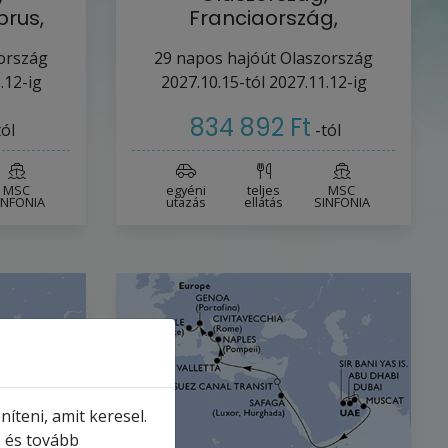
prus,
Franciaország,
elle-
Görögország, Ciprus,
ország
29
napos hajóút
Olaszország
Egyiptom,…
.12-ig
2027.10.15-tól
2027.11.12-ig
834 892 Ft
tól
-tól
MSC
egyéni
teljes
MSC
INFONIA
utazás
ellátás
SINFONIA
íteni, amit keresel.
, és tovább