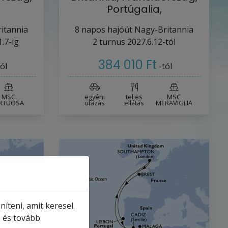
Portúgalia,
g…
Spanyolország…
itannia
8
napos hajóút
Nagy-Britannia
.7-ig
2
turnus
2027.6.12-tól
384 010 Ft
tól
-tól
MSC
egyéni
teljes
MSC
IRTUOSA
utazás
ellátás
MERAVIGLIA
íteni, amit keresel.
, és tovább