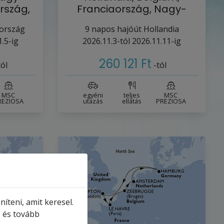
rszág,
Franciaország, Nagy-
ium…
Britannia, Németország…
aország
9
napos hajóút
Hollandia
.5-ig
2026.11.3-tól
2026.11.11-ig
260 121 Ft
tól
-tól
MSC
egyéni
teljes
MSC
REZIOSA
utazás
ellátás
PREZIOSA
íteni, amit keresel.
, és tovább