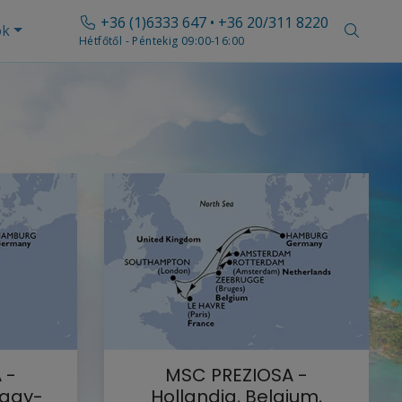
+36 (1)6333 647 • +36 20/311 8220
ók
Hétfőtől - Péntekig 09:00-16:00
 -
MSC PREZIOSA -
Nagy-
Hollandia, Belgium,