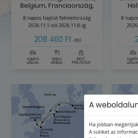
Belgium, Franciaország,
Hol
Nagy-Britannia…
F
8
napos hajóút
Németország
8
napos
2026.11.1-tól
2026.11.8-ig
2026
208 460 Ft
-tól
egyéni
teljes
MSC
egyén
utazás
ellátás
PREZIOSA
utazá
A weboldalun
Ha jobban megértjük,
A sütiket az informá