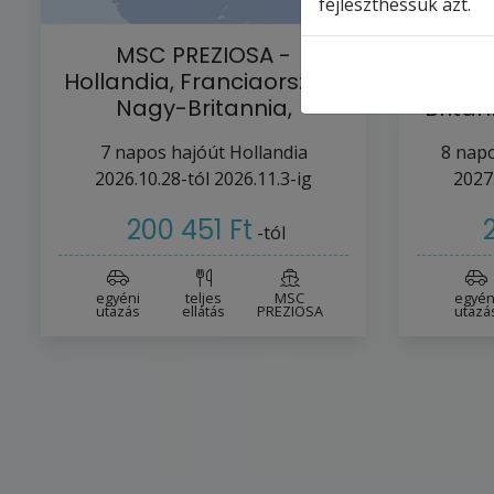
fejleszthessük azt.
MSC PREZIOSA -
M
Hollandia, Franciaország,
Ném
Nagy-Britannia,
Britan
Németország (a…
Bel
7
napos hajóút
Hollandia
8
napo
2026.10.28-tól
2026.11.3-ig
2027
200 451 Ft
-tól
egyéni
teljes
MSC
egyén
utazás
ellátás
PREZIOSA
utazá