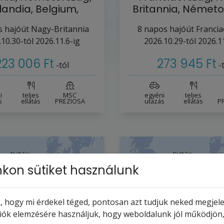
landia, Belgium,
Britannia, Németo
ranciaország…
Hollandia, Belg
 hajóút
Nagy-Britannia
8
napos hajóút
Franci
.10.30-tól
2026.11.6-ig
2026.10.29-tól
2026.11
223 006 Ft
273 945 Ft
-tól
-
i
teljes
MSC
egyéni
teljes
s
ellátás
PREZIOSA
utazás
ellátás
P
kon sütiket használunk
 hogy mi érdekel téged, pontosan azt tudjuk neked megjelen
ciók elemzésére használjuk, hogy weboldalunk jól működjön