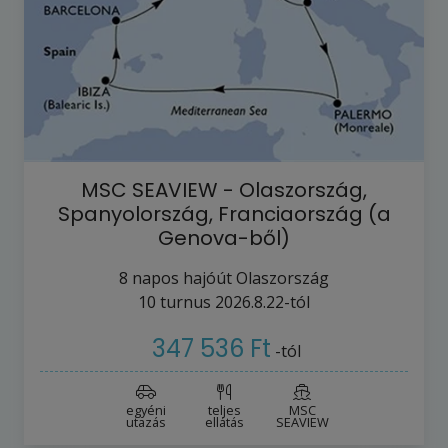
MSC SEAVIEW - Olaszország,
Spanyolország, Franciaország (a
Genova-ből)
8
napos hajóút
Olaszország
10
turnus
2026.8.22-tól
347 536 Ft
-tól
egyéni
teljes
MSC
utazás
ellátás
SEAVIEW