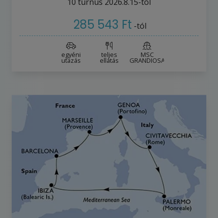
10
turnus
2026.8.15-tól
285 543 Ft
-tól
egyéni
teljes
MSC
utazás
ellátás
GRANDIOSA