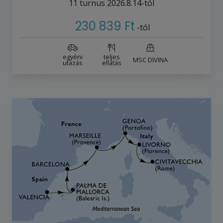
11
turnus
2026.8.14-tól
230 839 Ft
-tól
egyéni
teljes
MSC DIVINA
utazás
ellátás