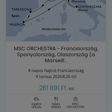
MSC ORCHESTRA - Franciaország,
Spanyolország, Olaszország (a
Marseill…
8
napos hajóút
Franciaország
9
turnus
2026.8.20-tól
281 891 Ft
-tól
egyéni
teljes
MSC
utazás
ellátás
ORCHESTRA