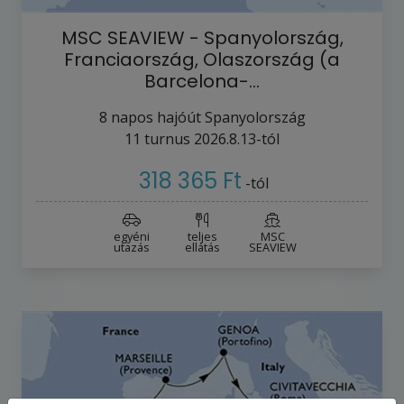
MSC SEAVIEW - Spanyolország,
Franciaország, Olaszország (a
Barcelona-…
8
napos hajóút
Spanyolország
11
turnus
2026.8.13-tól
318 365 Ft
-tól
egyéni
teljes
MSC
utazás
ellátás
SEAVIEW