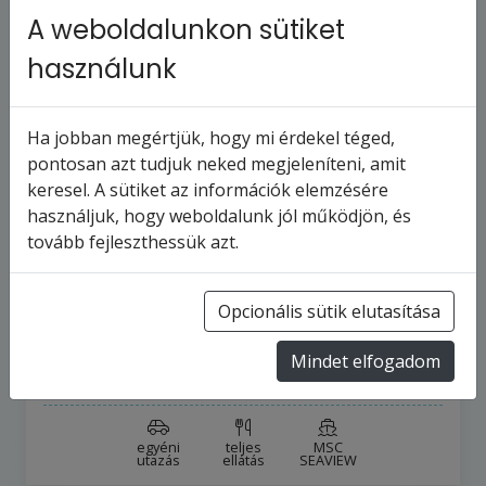
A weboldalunkon sütiket
használunk
Ha jobban megértjük, hogy mi érdekel téged,
pontosan azt tudjuk neked megjeleníteni, amit
keresel. A sütiket az információk elemzésére
MSC SEAVIEW - Olaszország,
használjuk, hogy weboldalunk jól működjön, és
Spanyolország, Franciaország (a
tovább fejleszthessük azt.
Civitavecc…
8
napos hajóút
Olaszország
Opcionális sütik elutasítása
10
turnus
2026.8.30-tól
Mindet elfogadom
427 758 Ft
-tól
egyéni
teljes
MSC
utazás
ellátás
SEAVIEW