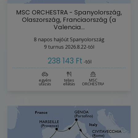
MSC ORCHESTRA - Spanyolország,
Olaszország, Franciaország (a
Valencia…
8
napos hajóút
Spanyolország
9
turnus
2026.8.22-tól
238 143 Ft
-tól
egyéni
teljes
MSC
utazás
ellátás
ORCHESTRA