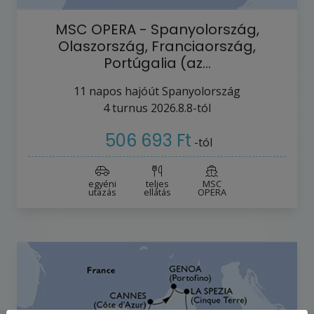
MSC OPERA - Spanyolország,
Olaszország, Franciaország,
Portúgalia (az…
11
napos hajóút
Spanyolország
4
turnus
2026.8.8-tól
506 693 Ft
-tól
egyéni
teljes
MSC
utazás
ellátás
OPERA