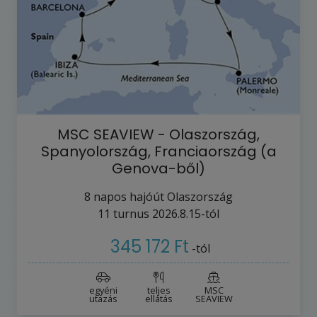
MSC SEAVIEW - Olaszország,
Spanyolország, Franciaország (a
Genova-ből)
8
napos hajóút
Olaszország
11
turnus
2026.8.15-tól
345 172 Ft
-tól
egyéni
teljes
MSC
utazás
ellátás
SEAVIEW