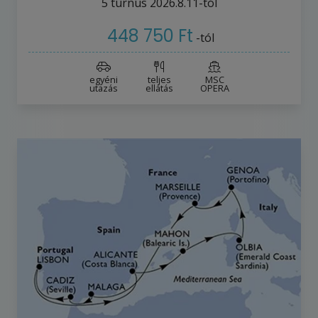
5
turnus
2026.8.11-tól
448 750 Ft
-tól
egyéni
teljes
MSC
utazás
ellátás
OPERA