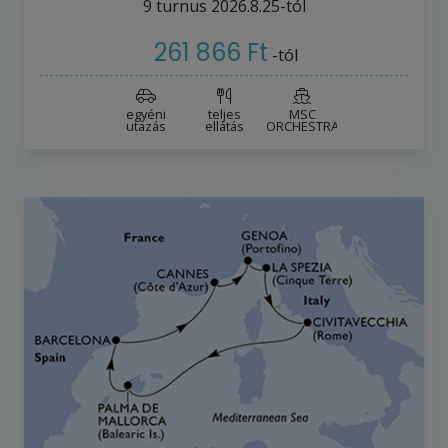
9
turnus
2026.8.25-tól
261 866 Ft
-tól
egyéni
teljes
MSC
utazás
ellátás
ORCHESTRA