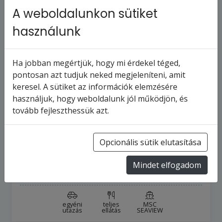
A weboldalunkon sütiket
használunk
Ha jobban megértjük, hogy mi érdekel téged,
pontosan azt tudjuk neked megjeleníteni, amit
keresel. A sütiket az információk elemzésére
MSC SEAVIEW - Olaszország,
használjuk, hogy weboldalunk jól működjön, és
Spanyolország, Franciaország (a
tovább fejleszthessük azt.
Genova-ből)
8
napos hajóút
Olaszország
Opcionális sütik elutasítása
11
turnus
2026.8.15-tól
Mindet elfogadom
346 702 Ft
-tól
egyéni
teljes
MSC
utazás
ellátás
SEAVIEW