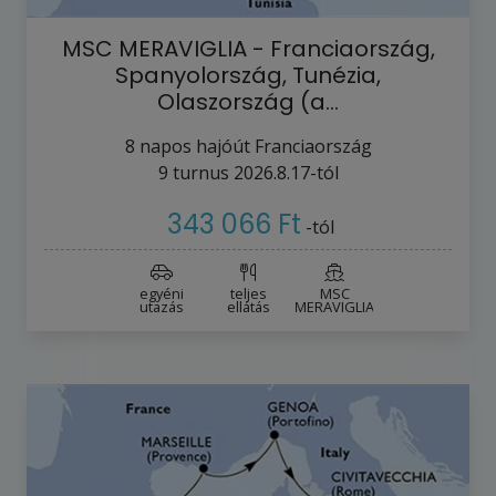
MSC MERAVIGLIA - Franciaország,
Spanyolország, Tunézia,
Olaszország (a…
8
napos hajóút
Franciaország
9
turnus
2026.8.17-tól
343 066 Ft
-tól
egyéni
teljes
MSC
utazás
ellátás
MERAVIGLIA