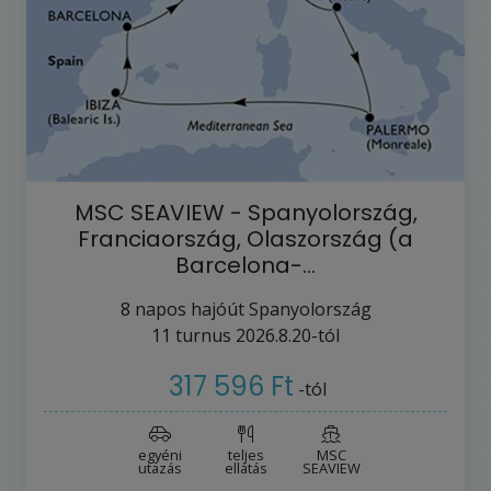
MSC SEAVIEW - Spanyolország,
Franciaország, Olaszország (a
Barcelona-…
8
napos hajóút
Spanyolország
11
turnus
2026.8.20-tól
317 596 Ft
-tól
egyéni
teljes
MSC
utazás
ellátás
SEAVIEW