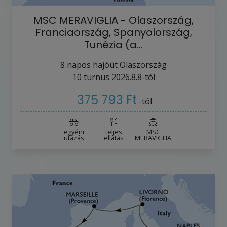
MSC MERAVIGLIA - Olaszország,
Franciaország, Spanyolország,
Tunézia (a…
8
napos hajóút
Olaszország
10
turnus
2026.8.8-tól
375 793 Ft
-tól
egyéni
teljes
MSC
utazás
ellátás
MERAVIGLIA