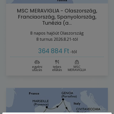
MSC MERAVIGLIA - Olaszország,
Franciaország, Spanyolország,
Tunézia (a…
8
napos hajóút
Olaszország
8
turnus
2026.8.21-tól
364 884 Ft
-tól
egyéni
teljes
MSC
utazás
ellátás
MERAVIGLIA