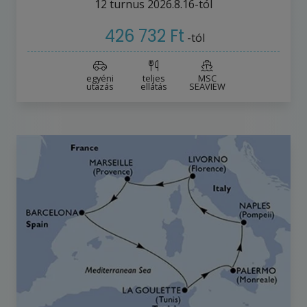
12
turnus
2026.8.16-tól
426 732 Ft
-tól
egyéni
teljes
MSC
utazás
ellátás
SEAVIEW