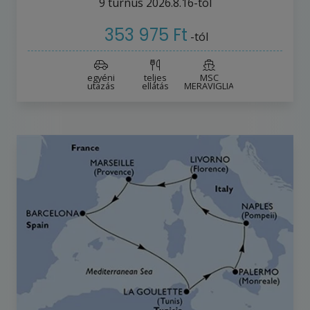
9
turnus
2026.8.16-tól
353 975 Ft
-tól
egyéni
teljes
MSC
utazás
ellátás
MERAVIGLIA