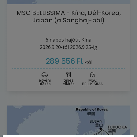
MSC BELLISSIMA - Kína, Dél-Korea,
Japán (a Sanghaj-ból)
6
napos hajóút
Kína
2026.9.20-tól
2026.9.25-ig
289 556 Ft
-tól
egyéni
teljes
MSC
utazás
ellátás
BELLISSIMA