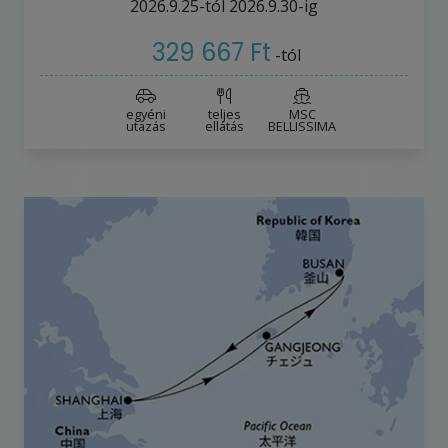
2026.9.25-tól
2026.9.30-ig
329 667 Ft
-tól
egyéni
teljes
MSC
utazás
ellátás
BELLISSIMA