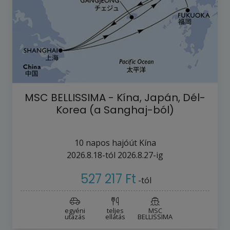
MSC BELLISSIMA - Kína, Japán, Dél-
Korea (a Sanghaj-ból)
10
napos hajóút
Kína
2026.8.18-tól
2026.8.27-ig
527 217 Ft
-tól
egyéni
teljes
MSC
utazás
ellátás
BELLISSIMA