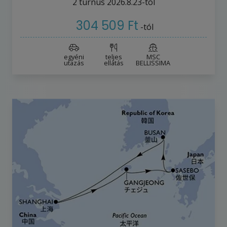
2
turnus
2026.8.23-tól
304 509 Ft
-tól
egyéni
teljes
MSC
utazás
ellátás
BELLISSIMA