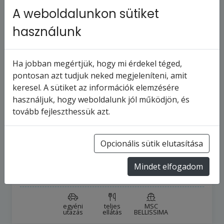
A weboldalunkon sütiket
használunk
Ha jobban megértjük, hogy mi érdekel téged,
pontosan azt tudjuk neked megjeleníteni, amit
keresel. A sütiket az információk elemzésére
MSC BELLISSIMA - Kína, Dél-Korea,
használjuk, hogy weboldalunk jól működjön, és
Japán (a Sanghaj-ból)
tovább fejleszthessük azt.
11
napos hajóút
Kína
Opcionális sütik elutasítása
2026.9.20-tól
2026.9.30-ig
Mindet elfogadom
894 695 Ft
-tól
egyéni
teljes
MSC
utazás
ellátás
BELLISSIMA