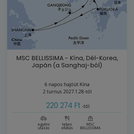
MSC BELLISSIMA - Kína, Dél-Korea,
Japán (a Sanghaj-ból)
6
napos hajóút
Kína
2
turnus
2027.1.28-tól
220 274 Ft
-tól
egyéni
teljes
MSC
utazás
ellátás
BELLISSIMA