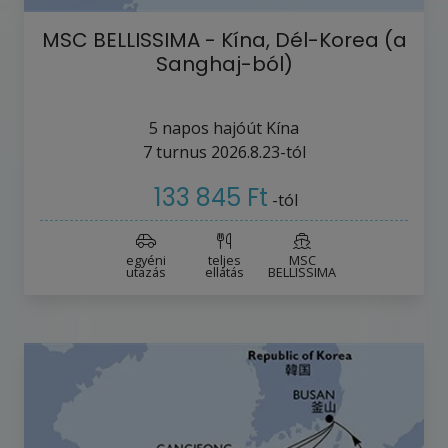
MSC BELLISSIMA - Kína, Dél-Korea (a
Sanghaj-ból)
5
napos hajóút
Kína
7
turnus
2026.8.23-tól
133 845 Ft
-tól
egyéni
teljes
MSC
utazás
ellátás
BELLISSIMA