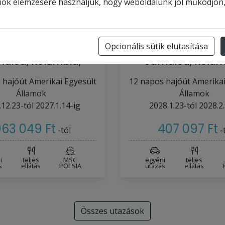
ciók elemzésére használjuk, hogy weboldalunk jól működjön
POESIA - Amerikai
MSC POESIA - Ame
Opcionális sütik elutasítása
yesült Államok,
Egyesült Állam
aica, Kolumbia,
Jamaica, Kolum
anama, Costa…
Panama, Cost
 hajóút
Amerikai Egyesült
12
napos hajóút
Amerikai
Államok
Államok
.12.23-tól
2027.1.14-ig
2028.1.23-tól
2028.2.
63 049 Ft
407 097 Ft
-tól
-
i
teljes
MSC
egyéni
teljes
s
ellátás
POESIA
utazás
ellátás
Összes utazások