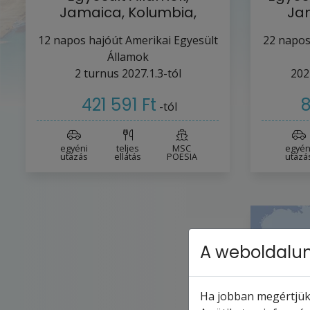
Jamaica, Kolumbia,
Ja
Panama, Costa…
12
napos hajóút
Amerikai Egyesült
22
napos
Államok
2
turnus
2027.1.3-tól
202
421 591 Ft
8
-tól
egyéni
teljes
MSC
egyén
utazás
ellátás
POESIA
utazá
A weboldalun
Ha jobban megértjük,