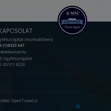
KAPCSOLAT
yfélszolgálat (munkaidőben)
6 (1)6333 647
o@deltareisen.hu
S Ügyfélszolgálat
6 20/311 8220
oldás: OpenTravel.cz