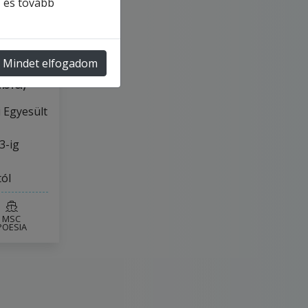
, és tovább
rikai
Mindet elfogadom
ok,
bia,
a…
 Egyesült
3-ig
tól
MSC
POESIA