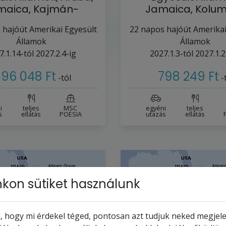
maica, Kajmán-
Jamaica, Kolum
szigetek,…
Panama, Cost
 hajóút
Amerikai Egyesült
22
napos hajóút
Amerikai
Államok
Államok
7.1.14-tól
2027.2.4-ig
2027.1.3-tól
2027.1.2
96 048 Ft
798 249 Ft
-tól
-
i
teljes
MSC
egyéni
teljes
s
ellátás
POESIA
utazás
ellátás
kon sütiket használunk
 hogy mi érdekel téged, pontosan azt tudjuk neked megjelen