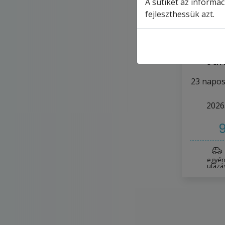
A sütiket az informá
fejleszthessük azt.
MSC 
Eg
Jam
P
23
napos
2026
9
egyén
utazá