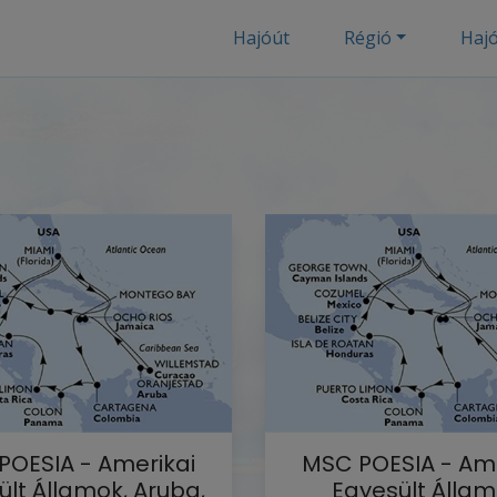
Hajóút
Régió
Haj
POESIA - Amerikai
MSC POESIA - Ame
lt Államok, Aruba,
Egyesült Állam