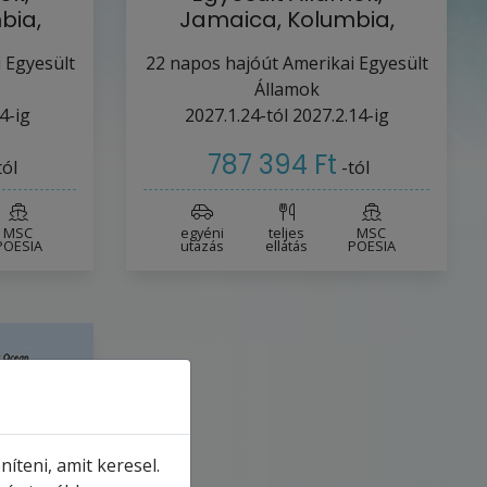
bia,
Jamaica, Kolumbia,
a…
Panama, Costa…
 Egyesült
22
napos hajóút
Amerikai Egyesült
Államok
4-ig
2027.1.24-tól
2027.2.14-ig
787 394 Ft
tól
-tól
MSC
egyéni
teljes
MSC
POESIA
utazás
ellátás
POESIA
íteni, amit keresel.