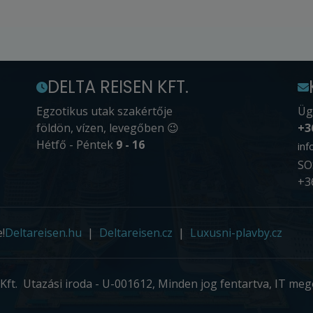
DELTA REISEN KFT.
Egzotikus utak szakértője
Üg
földön, vízen, levegőben 😉
+3
Hétfő - Péntek
9 - 16
inf
SO
+3
!
Deltareisen.hu
Deltareisen.cz
Luxusni-plavby.cz
Kft. Utazási iroda - U-001612, Minden jog fentartva, IT meg