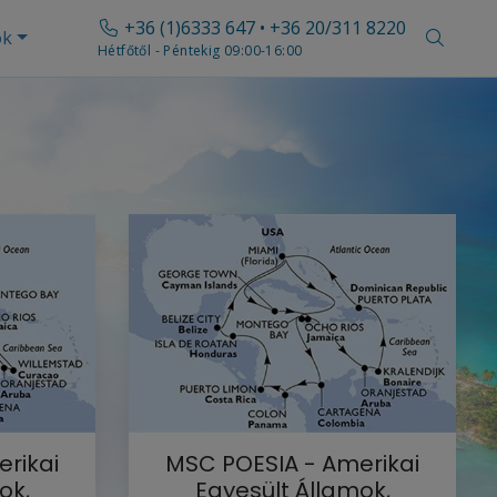
+36 (1)6333 647 • +36 20/311 8220
ók
Hétfőtől - Péntekig 09:00-16:00
rikai
MSC POESIA - Amerikai
ok,
Egyesült Államok,