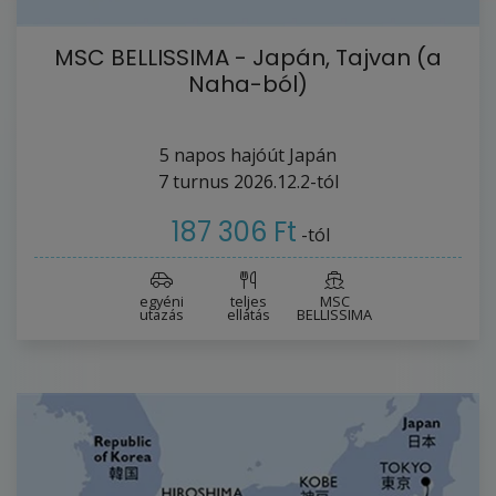
MSC BELLISSIMA - Japán, Tajvan (a
Naha-ból)
5
napos hajóút
Japán
7
turnus
2026.12.2-tól
187 306 Ft
-tól
egyéni
teljes
MSC
utazás
ellátás
BELLISSIMA