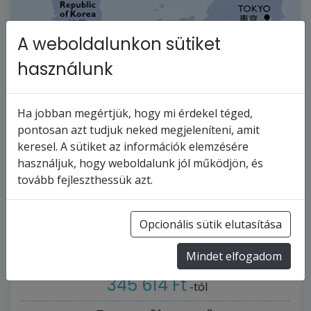
A weboldalunkon sütiket
használunk
Ha jobban megértjük, hogy mi érdekel téged,
pontosan azt tudjuk neked megjeleníteni, amit
keresel. A sütiket az információk elemzésére
használjuk, hogy weboldalunk jól működjön, és
MSC BELLISSIMA - Japán, Dél-Korea (a
tovább fejleszthessük azt.
Tokió-ből)
Opcionális sütik elutasítása
6
napos hajóút
Japán
2027.4.29-tól
2027.5.4-ig
Mindet elfogadom
345 614 Ft
-tól