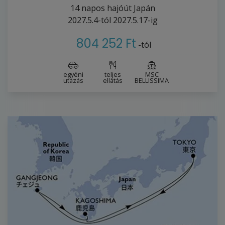
14
napos hajóút
Japán
2027.5.4-tól
2027.5.17-ig
804 252 Ft
-tól
egyéni
teljes
MSC
utazás
ellátás
BELLISSIMA