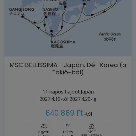
MSC BELLISSIMA - Japán, Dél-Korea (a
Tokió-ből)
11
napos hajóút
Japán
2027.4.10-tól
2027.4.20-ig
640 869 Ft
-tól
egyéni
teljes
MSC
utazás
ellátás
BELLISSIMA