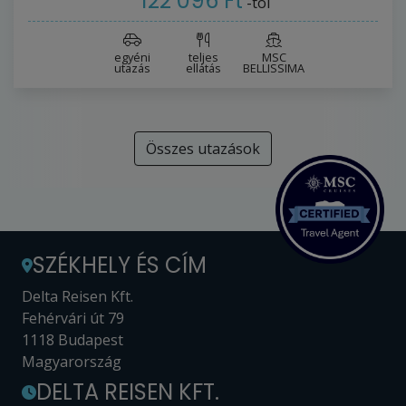
122 096 Ft
-tól
egyéni
teljes
MSC
utazás
ellátás
BELLISSIMA
Összes utazások
SZÉKHELY ÉS CÍM
Delta Reisen Kft.
Fehérvári út 79
1118 Budapest
Magyarország
DELTA REISEN KFT.