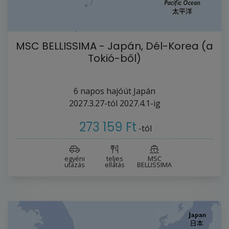
MSC BELLISSIMA - Japán, Dél-Korea (a
Tokió-ből)
6
napos hajóút
Japán
2027.3.27-tól
2027.4.1-ig
273 159 Ft
-tól
egyéni
teljes
MSC
utazás
ellátás
BELLISSIMA