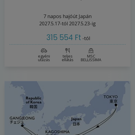
7
napos hajóút
Japán
2027.5.17-tól
2027.5.23-ig
315 554 Ft
-tól
egyéni
teljes
MSC
utazás
ellátás
BELLISSIMA