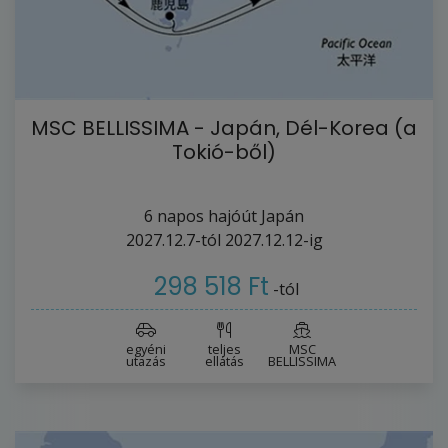
MSC BELLISSIMA - Japán, Dél-Korea (a
Tokió-ből)
6
napos hajóút
Japán
2027.12.7-tól
2027.12.12-ig
298 518 Ft
-tól
egyéni
teljes
MSC
utazás
ellátás
BELLISSIMA