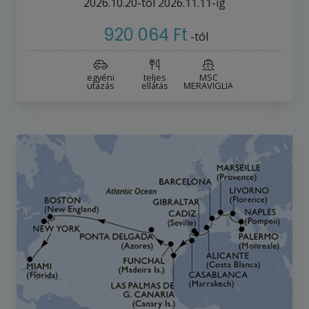
2026.10.20-tól
2026.11.11-ig
920 064 Ft
-tól
egyéni
teljes
MSC
utazás
ellátás
MERAVIGLIA