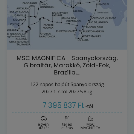
MSC MAGNIFICA - Spanyolország,
Gibraltár, Marokkó, Zöld-Fok,
Brazília,…
122
napos hajóút
Spanyolország
2027.1.7-tól
2027.5.8-ig
7 395 837 Ft
-tól
egyéni
teljes
MSC
utazás
ellátás
MAGNIFICA