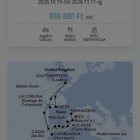
2026.10.19-tól
2026.11.11-ig
818 681 Ft
-tól
egyéni
teljes
MSC
utazás
ellátás
MERAVIGLIA