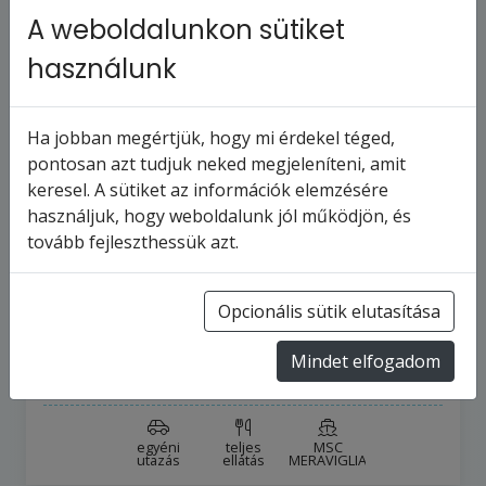
A weboldalunkon sütiket
használunk
Ha jobban megértjük, hogy mi érdekel téged,
pontosan azt tudjuk neked megjeleníteni, amit
keresel. A sütiket az információk elemzésére
MSC MERAVIGLIA - Olaszország,
használjuk, hogy weboldalunk jól működjön, és
Franciaország, Spanyolország,
tovább fejleszthessük azt.
Gibraltár,…
26
napos hajóút
Olaszország
Opcionális sütik elutasítása
2026.10.17-tól
2026.11.11-ig
Mindet elfogadom
918 606 Ft
-tól
egyéni
teljes
MSC
utazás
ellátás
MERAVIGLIA