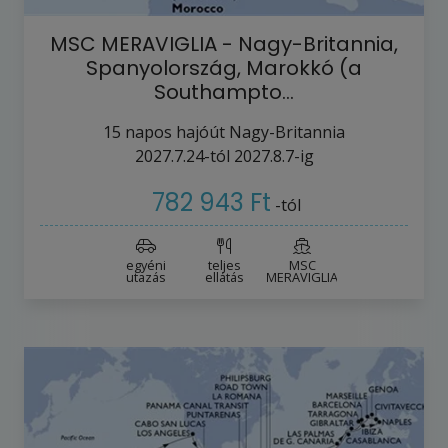
MSC MERAVIGLIA - Nagy-Britannia,
Spanyolország, Marokkó (a
Southampto…
15
napos hajóút
Nagy-Britannia
2027.7.24-tól
2027.8.7-ig
782 943 Ft
-tól
egyéni
teljes
MSC
utazás
ellátás
MERAVIGLIA