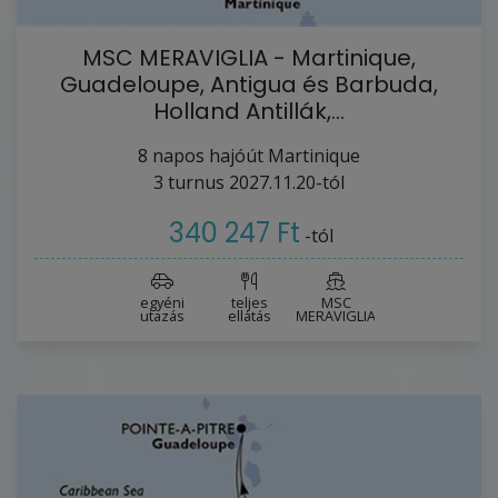
MSC MERAVIGLIA - Martinique,
Guadeloupe, Antigua és Barbuda,
Holland Antillák,…
8
napos hajóút
Martinique
3
turnus
2027.11.20-tól
340 247 Ft
-tól
egyéni
teljes
MSC
utazás
ellátás
MERAVIGLIA