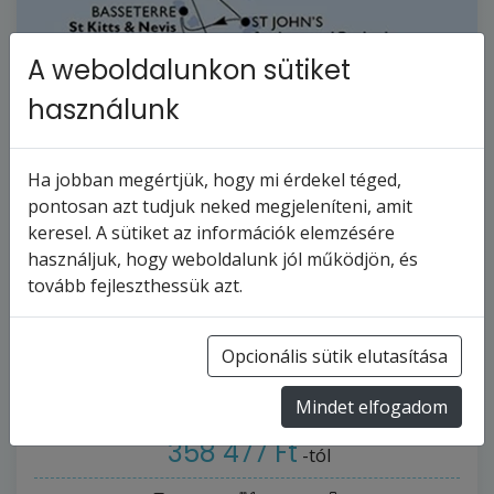
A weboldalunkon sütiket
használunk
Ha jobban megértjük, hogy mi érdekel téged,
pontosan azt tudjuk neked megjeleníteni, amit
keresel. A sütiket az információk elemzésére
használjuk, hogy weboldalunk jól működjön, és
MSC MERAVIGLIA - Martinique,
tovább fejleszthessük azt.
Guadeloupe, Holland Antillák, Antigua
és Barbuda,…
Opcionális sütik elutasítása
8
napos hajóút
Martinique
5
turnus
2027.12.18-tól
Mindet elfogadom
358 477 Ft
-tól