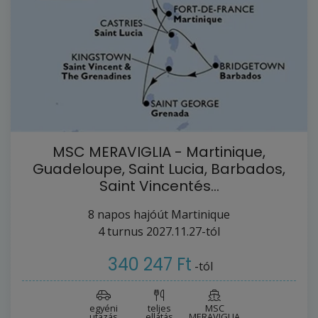
MSC MERAVIGLIA - Martinique,
Guadeloupe, Saint Lucia, Barbados,
Saint Vincentés…
8
napos hajóút
Martinique
4
turnus
2027.11.27-tól
340 247 Ft
-tól
egyéni
teljes
MSC
utazás
ellátás
MERAVIGLIA