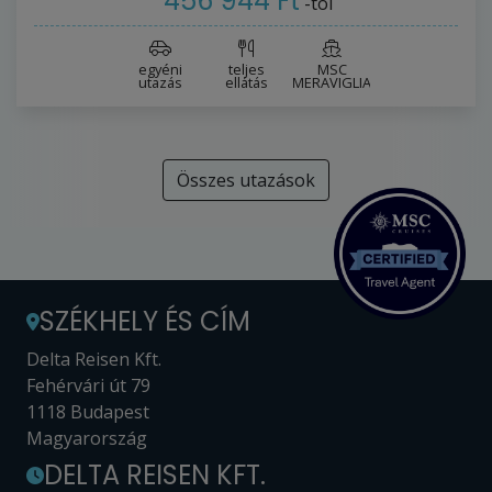
456 944 Ft
-tól
egyéni
teljes
MSC
utazás
ellátás
MERAVIGLIA
Összes utazások
SZÉKHELY ÉS CÍM
Delta Reisen Kft.
Fehérvári út 79
1118 Budapest
Magyarország
DELTA REISEN KFT.