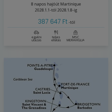
8
napos hajóút
Martinique
2028.1.1-tól
2028.1.8-ig
387 647 Ft
-tól
egyéni
teljes
MSC
utazás
ellátás
MERAVIGLIA