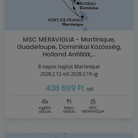
MSC MERAVIGLIA - Martinique,
Guadeloupe, Dominikai Közösség,
Holland Antillák,…
8
napos hajóút
Martinique
2028.2.12-tól
2028.2.19-ig
438 699 Ft
-tól
egyéni
teljes
MSC
utazás
ellátás
MERAVIGLIA