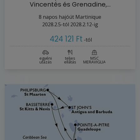
Vincentés és Grenadine,…
8
napos hajóút
Martinique
2028.2.5-tól
2028.2.12-ig
424 121 Ft
-tól
egyéni
teljes
MSC
utazás
ellátás
MERAVIGLIA