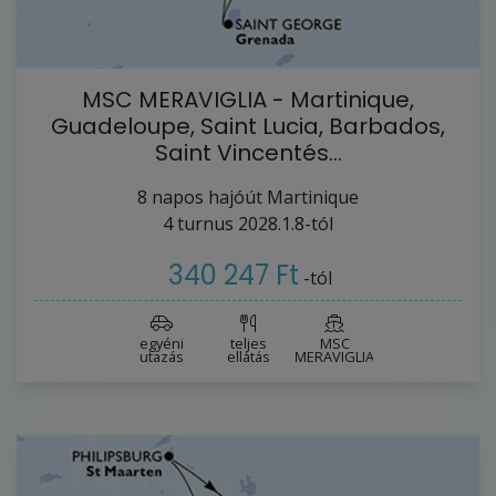
MSC MERAVIGLIA - Martinique,
Guadeloupe, Saint Lucia, Barbados,
Saint Vincentés…
8
napos hajóút
Martinique
4
turnus
2028.1.8-tól
340 247 Ft
-tól
egyéni
teljes
MSC
utazás
ellátás
MERAVIGLIA