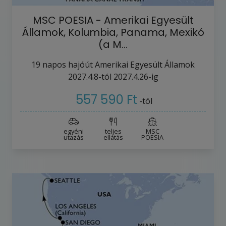
MSC POESIA - Amerikai Egyesült
Államok, Kolumbia, Panama, Mexikó
(a M…
19
napos hajóút
Amerikai Egyesült Államok
2027.4.8-tól
2027.4.26-ig
557 590 Ft
-tól
egyéni
teljes
MSC
utazás
ellátás
POESIA