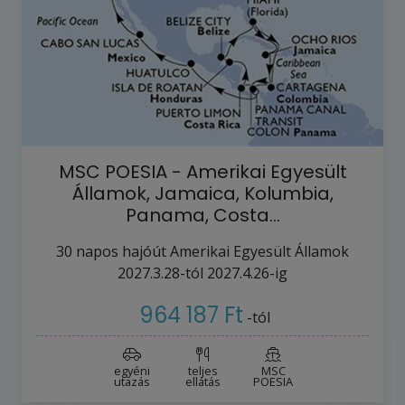
MSC POESIA - Amerikai Egyesült
Államok, Jamaica, Kolumbia,
Panama, Costa…
30
napos hajóút
Amerikai Egyesült Államok
2027.3.28-tól
2027.4.26-ig
964 187 Ft
-tól
egyéni
teljes
MSC
utazás
ellátás
POESIA