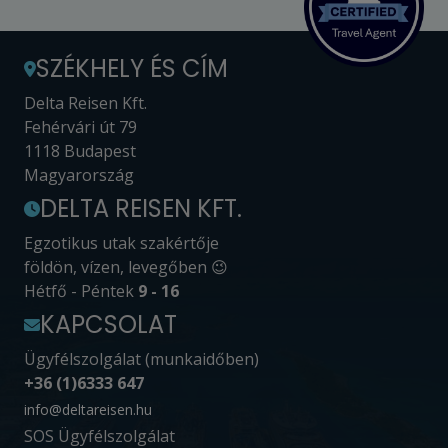
SZÉKHELY ÉS CÍM
Delta Reisen Kft.
Fehérvári út 79
1118 Budapest
Magyarország
DELTA REISEN KFT.
Egzotikus utak szakértője
földön, vízen, levegőben 😉
Hétfő - Péntek
9 - 16
KAPCSOLAT
Ügyfélszolgálat (munkaidőben)
+36 (1)6333 647
info@deltareisen.hu
SOS Ügyfélszolgálat