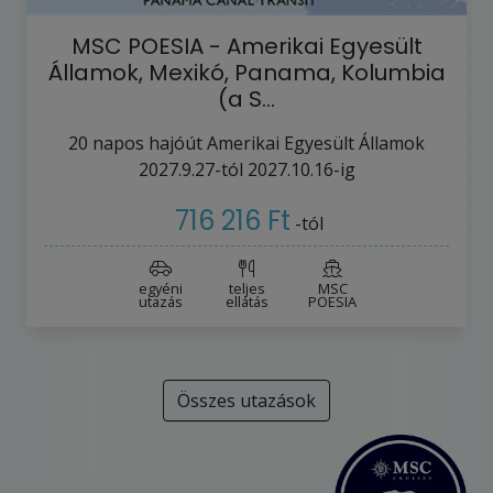
MSC POESIA - Amerikai Egyesült
Államok, Mexikó, Panama, Kolumbia
(a S…
20
napos hajóút
Amerikai Egyesült Államok
2027.9.27-tól
2027.10.16-ig
716 216 Ft
-tól
egyéni
teljes
MSC
utazás
ellátás
POESIA
Összes utazások