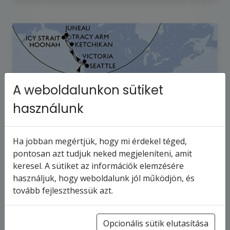
A weboldalunkon sütiket
használunk
Ha jobban megértjük, hogy mi érdekel téged,
pontosan azt tudjuk neked megjeleníteni, amit
keresel. A sütiket az információk elemzésére
MSC POESIA - Amerikai Egyesült
használjuk, hogy weboldalunk jól működjön, és
Államok, Kolumbia, Panama, Mexikó,
tovább fejleszthessük azt.
Kanada…
26
napos hajóút
Amerikai Egyesült Államok
Opcionális sütik elutasítása