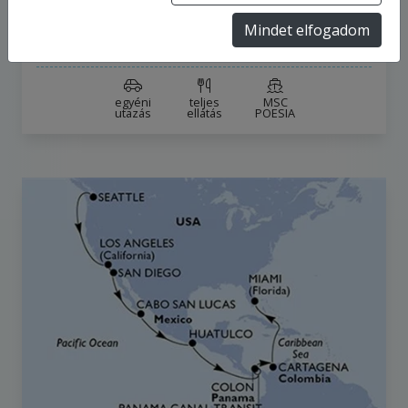
2027.4.8-tól
2027.5.3-ig
Mindet elfogadom
1 179 351 Ft
-tól
egyéni
teljes
MSC
utazás
ellátás
POESIA