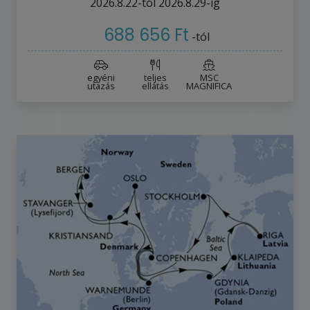
2026.8.22-tól
2026.8.29-ig
688 656 Ft
-tól
egyéni
teljes
MSC
utazás
ellátás
MAGNIFICA