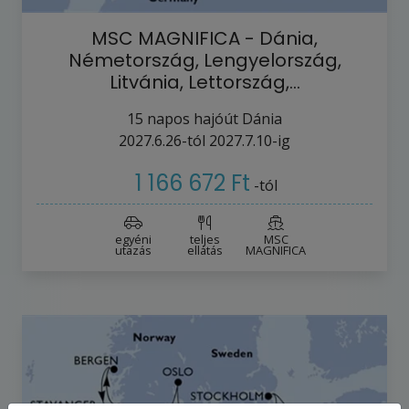
MSC MAGNIFICA - Dánia,
Németország, Lengyelország,
Litvánia, Lettország,…
15
napos hajóút
Dánia
2027.6.26-tól
2027.7.10-ig
1 166 672 Ft
-tól
egyéni
teljes
MSC
utazás
ellátás
MAGNIFICA