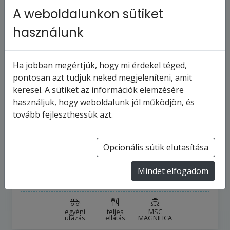
A weboldalunkon sütiket
használunk
Ha jobban megértjük, hogy mi érdekel téged,
pontosan azt tudjuk neked megjeleníteni, amit
keresel. A sütiket az információk elemzésére
MSC MAGNIFICA - Németország,
használjuk, hogy weboldalunk jól működjön, és
Norvégia, Dánia, Lengyelország,
tovább fejleszthessük azt.
Litvánia,…
15
napos hajóút
Németország
Opcionális sütik elutasítása
2027.7.4-tól
2027.7.18-ig
Mindet elfogadom
1 203 051 Ft
-tól
egyéni
teljes
MSC
utazás
ellátás
MAGNIFICA