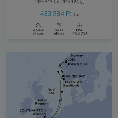
2026.9.13-tól
2026.9.24-ig
433 284 Ft
-tól
egyéni
teljes
MSC
utazás
ellátás
PREZIOSA