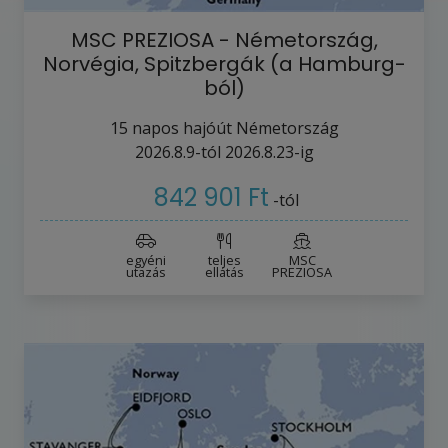
MSC PREZIOSA - Németország,
Norvégia, Spitzbergák (a Hamburg-
ból)
15
napos hajóút
Németország
2026.8.9-tól
2026.8.23-ig
842 901 Ft
-tól
egyéni
teljes
MSC
utazás
ellátás
PREZIOSA