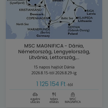
MSC MAGNIFICA - Dánia,
Németország, Lengyelország,
Litvánia, Lettország,…
15
napos hajóút
Dánia
2026.8.15-tól
2026.8.29-ig
1 125 154 Ft
-tól
egyéni
teljes
MSC
utazás
ellátás
MAGNIFICA