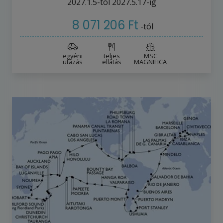
2027.1.5-tól
2027.5.17-ig
8 071 206 Ft
-tól
egyéni
teljes
MSC
utazás
ellátás
MAGNIFICA