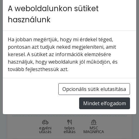
A weboldalunkon sütiket
használunk
Ha jobban megértjük, hogy mi érdekel téged,
pontosan azt tudjuk neked megjeleníteni, amit
keresel. A sütiket az információk elemzésére
MSC MAGNIFICA - Olaszország,
használjuk, hogy weboldalunk jól működjön, és
Franciaország, Spanyolország,
tovább fejleszthessük azt.
Gibraltár, Marokkó,…
122
napos hajóút
Olaszország
Opcionális sütik elutasítása
2027.1.4-tól
2027.5.5-ig
Mindet elfogadom
10 101 668 Ft
-tól
egyéni
teljes
MSC
utazás
ellátás
MAGNIFICA