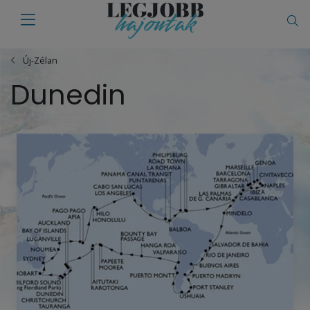
Új-Zélan
Dunedin