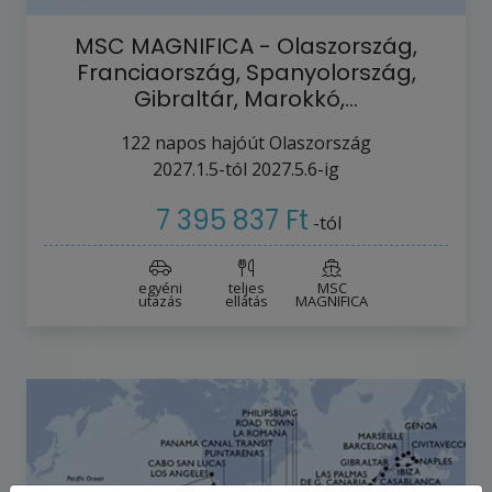
MSC MAGNIFICA - Olaszország,
Franciaország, Spanyolország,
Gibraltár, Marokkó,…
122
napos hajóút
Olaszország
2027.1.5-tól
2027.5.6-ig
7 395 837 Ft
-tól
egyéni
teljes
MSC
utazás
ellátás
MAGNIFICA