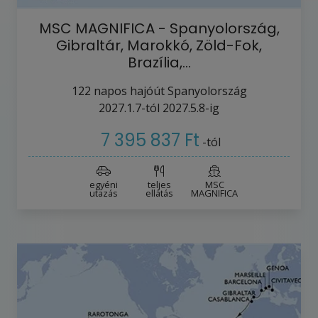
MSC MAGNIFICA - Spanyolország,
Gibraltár, Marokkó, Zöld-Fok,
Brazília,…
122
napos hajóút
Spanyolország
2027.1.7-tól
2027.5.8-ig
7 395 837 Ft
-tól
egyéni
teljes
MSC
utazás
ellátás
MAGNIFICA