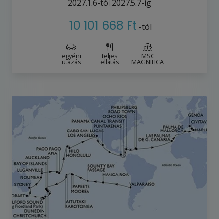
2027.1.6-tól
2027.5.7-ig
10 101 668 Ft
-tól
egyéni
teljes
MSC
utazás
ellátás
MAGNIFICA