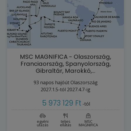
MSC MAGNIFICA - Olaszország,
Franciaország, Spanyolország,
Gibraltár, Marokkó,…
93
napos hajóút
Olaszország
2027.1.5-tól
2027.4.7-ig
5 973 129 Ft
-tól
egyéni
teljes
MSC
utazás
ellátás
MAGNIFICA