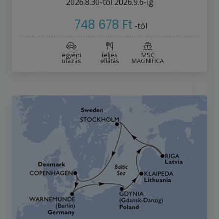
2026.8.30-tól
2026.9.6-ig
748 678 Ft
-tól
egyéni
teljes
MSC
utazás
ellátás
MAGNIFICA