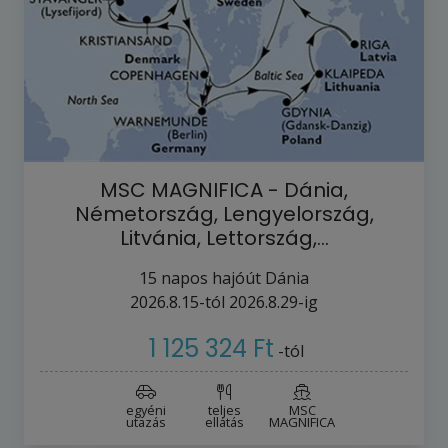
MSC MAGNIFICA - Dánia,
Németország, Lengyelország,
Litvánia, Lettország,…
15
napos hajóút
Dánia
2026.8.15-tól
2026.8.29-ig
1 125 324 Ft
-tól
egyéni
teljes
MSC
utazás
ellátás
MAGNIFICA