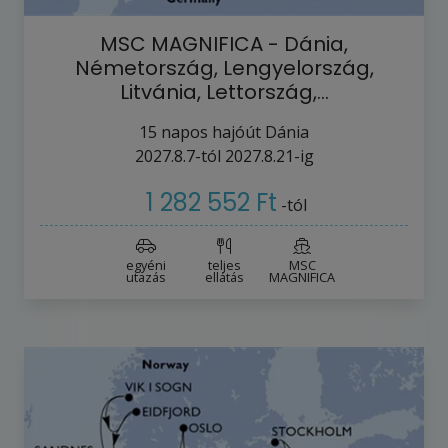
MSC MAGNIFICA - Dánia,
Németország, Lengyelország,
Litvánia, Lettország,…
15
napos hajóút
Dánia
2027.8.7-tól
2027.8.21-ig
1 282 552 Ft
-tól
egyéni
teljes
MSC
utazás
ellátás
MAGNIFICA