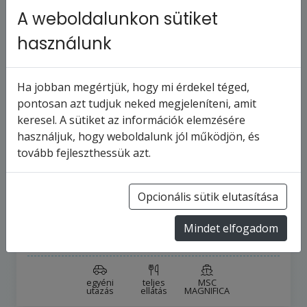
A weboldalunkon sütiket
használunk
Ha jobban megértjük, hogy mi érdekel téged,
pontosan azt tudjuk neked megjeleníteni, amit
keresel. A sütiket az információk elemzésére
MSC MAGNIFICA - Németország,
használjuk, hogy weboldalunk jól működjön, és
Lengyelország, Litvánia, Lettország,
tovább fejleszthessük azt.
Svédország,…
15
napos hajóút
Németország
Opcionális sütik elutasítása
2026.8.30-tól
2026.9.13-ig
Mindet elfogadom
873 761 Ft
-tól
egyéni
teljes
MSC
utazás
ellátás
MAGNIFICA