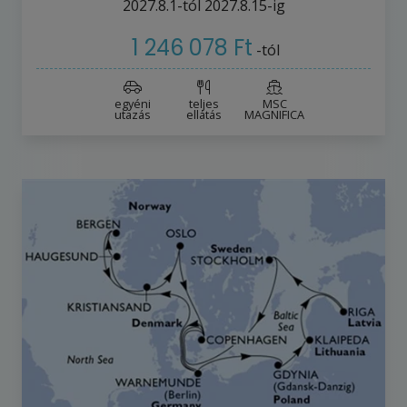
2027.8.1-tól
2027.8.15-ig
1 246 078 Ft
-tól
egyéni
teljes
MSC
utazás
ellátás
MAGNIFICA