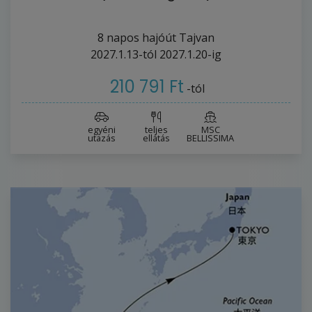
8
napos hajóút
Tajvan
2027.1.13-tól
2027.1.20-ig
210 791 Ft
-tól
egyéni
teljes
MSC
utazás
ellátás
BELLISSIMA