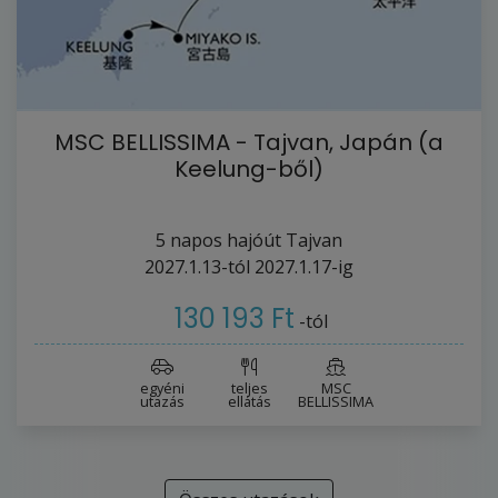
MSC BELLISSIMA - Tajvan, Japán (a
Keelung-ből)
5
napos hajóút
Tajvan
2027.1.13-tól
2027.1.17-ig
130 193 Ft
-tól
egyéni
teljes
MSC
utazás
ellátás
BELLISSIMA