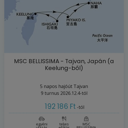
MSC BELLISSIMA - Tajvan, Japán (a
Keelung-ből)
5
napos hajóút
Tajvan
9
turnus
2026.12.4-tól
192 186 Ft
-tól
egyéni
teljes
MSC
utazás
ellátás
BELLISSIMA