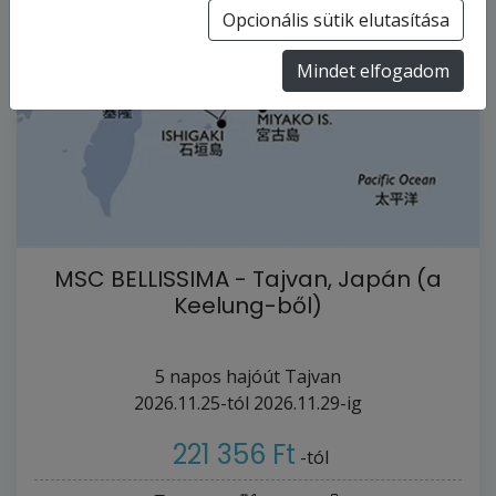
Opcionális sütik elutasítása
Mindet elfogadom
MSC BELLISSIMA - Tajvan, Japán (a
Keelung-ből)
5
napos hajóút
Tajvan
2026.11.25-tól
2026.11.29-ig
221 356 Ft
-tól