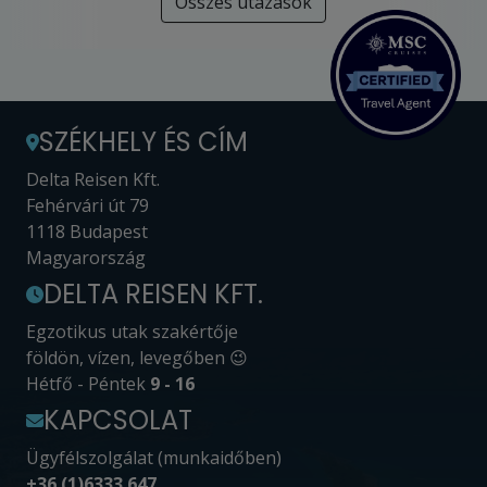
Összes utazások
SZÉKHELY ÉS CÍM
Delta Reisen Kft.
Fehérvári út 79
1118 Budapest
Magyarország
DELTA REISEN KFT.
Egzotikus utak szakértője
földön, vízen, levegőben 😉
Hétfő - Péntek
9 - 16
KAPCSOLAT
Ügyfélszolgálat (munkaidőben)
+36 (1)6333 647