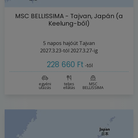
MSC BELLISSIMA - Tajvan, Japán (a
Keelung-ből)
5
napos hajóút
Tajvan
2027.3.23-tól
2027.3.27-ig
228 660 Ft
-tól
egyéni
teljes
MSC
utazás
ellátás
BELLISSIMA