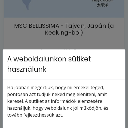
MSC BELLISSIMA - Tajvan, Japán (a
Keelung-ből)
6
napos hajóút
Tajvan
A weboldalunkon sütiket
2026.11.29-tól
2026.12.4-ig
használunk
220 274 Ft
-tól
Ha jobban megértjük, hogy mi érdekel téged,
egyéni
teljes
MSC
utazás
ellátás
BELLISSIMA
pontosan azt tudjuk neked megjeleníteni, amit
keresel. A sütiket az információk elemzésére
használjuk, hogy weboldalunk jól működjön, és
tovább fejleszthessük azt.