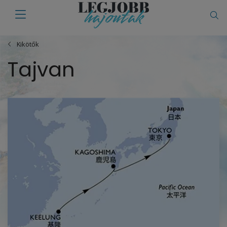
Kikötők
Tajvan