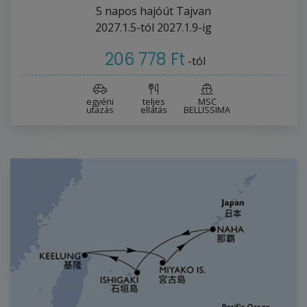
5
napos hajóút
Tajvan
2027.1.5-tól
2027.1.9-ig
206 778 Ft
-tól
egyéni
teljes
MSC
utazás
ellátás
BELLISSIMA