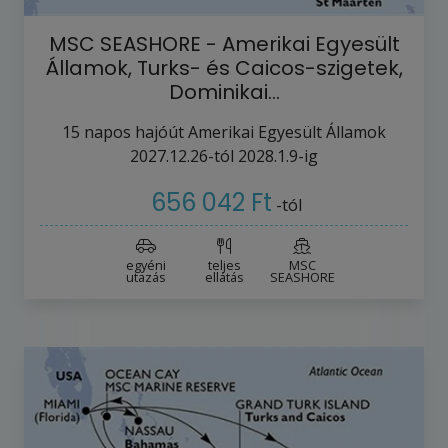
MSC SEASHORE - Amerikai Egyesült
Államok, Turks- és Caicos-szigetek,
Dominikai…
15
napos hajóút
Amerikai Egyesült Államok
2027.12.26-tól
2028.1.9-ig
656 042 Ft
-tól
egyéni
teljes
MSC
utazás
ellátás
SEASHORE