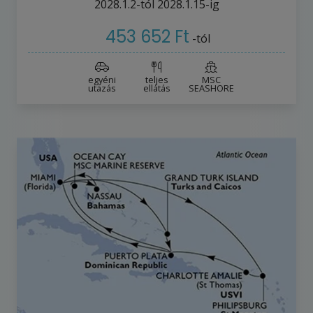
2028.1.2-tól
2028.1.15-ig
453 652 Ft
-tól
egyéni
teljes
MSC
utazás
ellátás
SEASHORE