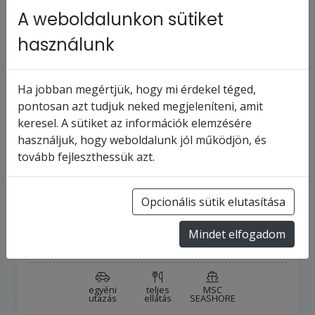
A weboldalunkon sütiket
használunk
Ha jobban megértjük, hogy mi érdekel téged,
pontosan azt tudjuk neked megjeleníteni, amit
keresel. A sütiket az információk elemzésére
MSC SEASHORE - Amerikai Egyesült
használjuk, hogy weboldalunk jól működjön, és
Államok, Holland Antillák, Saint Kitts…
tovább fejleszthessük azt.
15
napos hajóút
Amerikai Egyesült Államok
Opcionális sütik elutasítása
2028.1.29-tól
2028.2.12-ig
Mindet elfogadom
484 656 Ft
-tól
egyéni
teljes
MSC
utazás
ellátás
SEASHORE