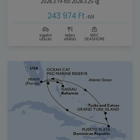
2028.3.19-tól
2028.3.25-ig
243 974 Ft
-tól
egyéni
teljes
MSC
utazás
ellátás
SEASHORE