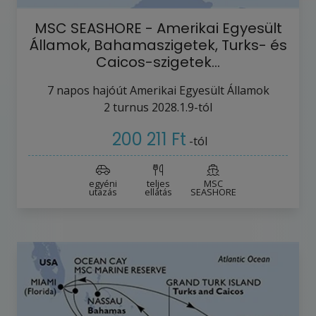
MSC SEASHORE - Amerikai Egyesült
Államok, Bahamaszigetek, Turks- és
Caicos-szigetek…
7
napos hajóút
Amerikai Egyesült Államok
2
turnus
2028.1.9-tól
200 211 Ft
-tól
egyéni
teljes
MSC
utazás
ellátás
SEASHORE