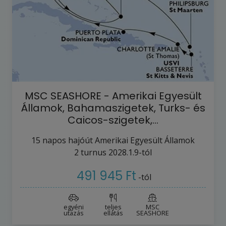
MSC SEASHORE - Amerikai Egyesült
Államok, Bahamaszigetek, Turks- és
Caicos-szigetek,…
15
napos hajóút
Amerikai Egyesült Államok
2
turnus
2028.1.9-tól
491 945 Ft
-tól
egyéni
teljes
MSC
utazás
ellátás
SEASHORE