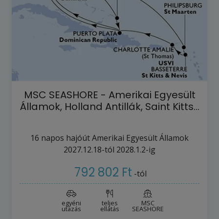
MSC SEASHORE - Amerikai Egyesült
Államok, Holland Antillák, Saint Kitts…
16
napos hajóút
Amerikai Egyesült Államok
2027.12.18-tól
2028.1.2-ig
792 802 Ft
-tól
egyéni
teljes
MSC
utazás
ellátás
SEASHORE