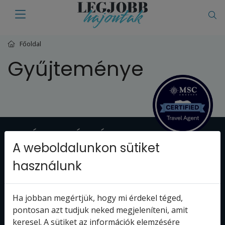
Főoldal
Gyűjteménye
SZÉKHELY ÉS CÍM
A weboldalunkon sütiket
Delta Reisen Kft.
használunk
Fehérvári út 79
1118 Budapest
Magyarország
Ha jobban megértjük, hogy mi érdekel téged,
DELTA REISEN KFT.
pontosan azt tudjuk neked megjeleníteni, amit
keresel. A sütiket az információk elemzésére
Egzotikus utak szakértője