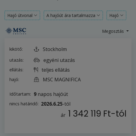
Hajó útvonal
A hajóút ára tartalmazza
Hajó
Megosztás
Stockholm
kikötő:
egyéni utazás
utazás:
teljes ellátás
ellátás:
MSC MAGNIFICA
hajó:
9
napos hajóút
Időtartam:
2026.6.25
-tól
nincs határidő:
1 342 119 Ft
-tól
ár