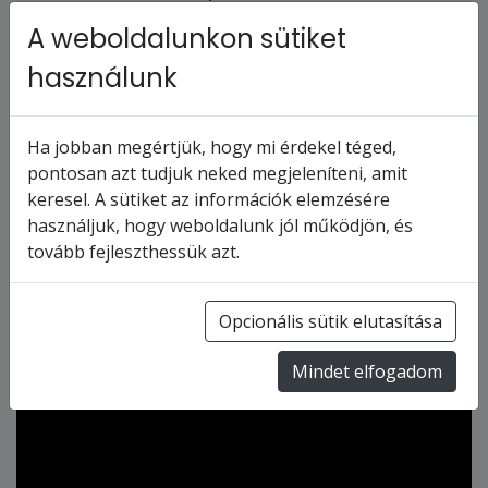
lenne!
A weboldalunkon sütiket
Készüljön fel, hogy belemerüljön az egyik
használunk
medencénkbe, élvezze a tematikus estéket,
kóstolja meg finomságainkat az egyik
csodálatos éttermünkben, és még sok más!
Ha jobban megértjük, hogy mi érdekel téged,
pontosan azt tudjuk neked megjeleníteni, amit
keresel. A sütiket az információk elemzésére
használjuk, hogy weboldalunk jól működjön, és
tovább fejleszthessük azt.
Opcionális sütik elutasítása
Mindet elfogadom