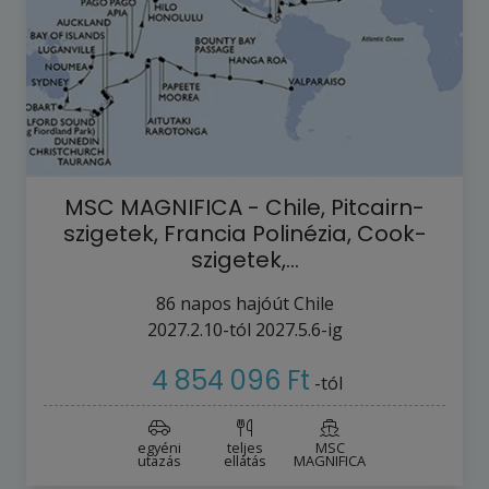
MSC MAGNIFICA - Chile, Pitcairn-
szigetek, Francia Polinézia, Cook-
szigetek,…
86
napos hajóút
Chile
2027.2.10-tól
2027.5.6-ig
4 854 096 Ft
-tól
egyéni
teljes
MSC
utazás
ellátás
MAGNIFICA