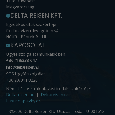
1118 Budapest
Magyarország
DELTA REISEN KFT.
Egzotikus utak szakértője
földön, vízen, levegőben 😉
Hétfő - Péntek
9 - 16
KAPCSOLAT
Ügyfélszolgálat (munkaidőben)
+36 (1)6333 647
info@deltareisen.hu
SOS Ügyfélszolgálat
+36 20/311 8220
Német és osztrák utazási irodák szakértője!
Deltareisen.hu
Deltareisen.cz
Luxusni-plavby.cz
©2026 Delta Reisen Kft. Utazási iroda - U-001612,