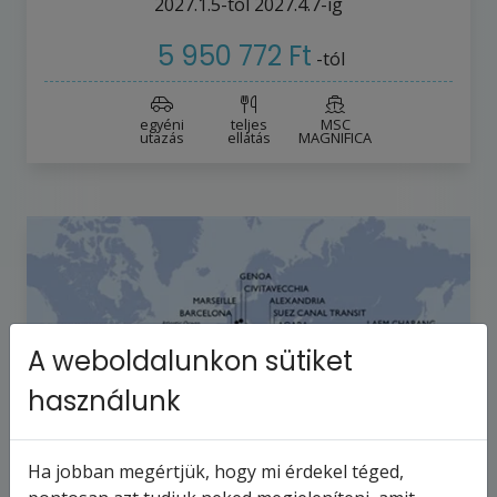
2027.1.5-tól
2027.4.7-ig
5 950 772 Ft
-tól
egyéni
teljes
MSC
utazás
ellátás
MAGNIFICA
A weboldalunkon sütiket
használunk
Ha jobban megértjük, hogy mi érdekel téged,