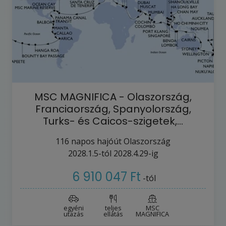
MSC MAGNIFICA - Olaszország,
Franciaország, Spanyolország,
Turks- és Caicos-szigetek,…
116
napos hajóút
Olaszország
2028.1.5-tól
2028.4.29-ig
6 910 047 Ft
-tól
egyéni
teljes
MSC
utazás
ellátás
MAGNIFICA