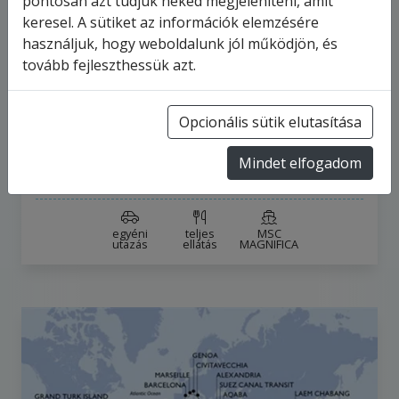
pontosan azt tudjuk neked megjeleníteni, amit
keresel. A sütiket az információk elemzésére
MSC MAGNIFICA - Franciaország,
használjuk, hogy weboldalunk jól működjön, és
Spanyolország, Turks- és Caicos-
tovább fejleszthessük azt.
szigetek,…
116
napos hajóút
Franciaország
Opcionális sütik elutasítása
2028.1.6-tól
2028.4.30-ig
Mindet elfogadom
6 910 047 Ft
-tól
egyéni
teljes
MSC
utazás
ellátás
MAGNIFICA