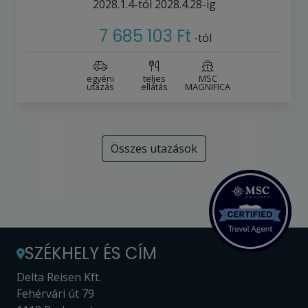
2028.1.4-tól
2028.4.28-ig
7 685 103 Ft
-tól
egyéni
teljes
MSC
utazás
ellátás
MAGNIFICA
Összes utazások
SZÉKHELY ÉS CÍM
Delta Reisen Kft.
Fehérvári út 79