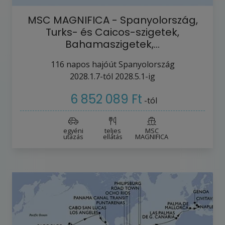
MSC MAGNIFICA - Spanyolország,
Turks- és Caicos-szigetek,
Bahamaszigetek,…
116
napos hajóút
Spanyolország
2028.1.7-tól
2028.5.1-ig
6 852 089 Ft
-tól
egyéni
teljes
MSC
utazás
ellátás
MAGNIFICA