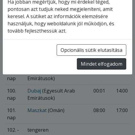
Ha jobban megértjük, hogy mi érdekel téged,
94.
Mumbai
(India)
00:00
23:59
pontosan azt tudjuk neked megjeleníteni, amit
nap
keresel. A sütiket az információk elemzésére
használjuk, hogy weboldalunk jól működjön, és
95.
Mumbai
(India)
00:01
18:00
tovább fejleszthessük azt.
nap
96. -
tengeren
Opcionális sütik elutasítása
98.
nap
Mindet elfogadom
99.
Dubaj
(Egyesült Arab
00:00
23:59
nap
Emirátusok)
100.
Dubaj
(Egyesült Arab
00:01
14:00
nap
Emirátusok)
101.
Maszkat
(Omán)
08:00
17:00
nap
102. -
tengeren