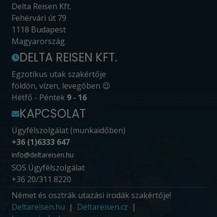
Delta Reisen Kft.
Fehérvári út 79
1118 Budapest
Magyarország
DELTA REISEN KFT.
Egzotikus utak szakértője
földön, vízen, levegőben 😉
Hétfő - Péntek
9 - 16
KAPCSOLAT
Ügyfélszolgálat (munkaidőben)
+36 (1)6333 647
info@deltareisen.hu
SOS Ügyfélszolgálat
+36 20/311 8220
Német és osztrák utazási irodák szakértője!
Deltareisen.hu
Deltareisen.cz