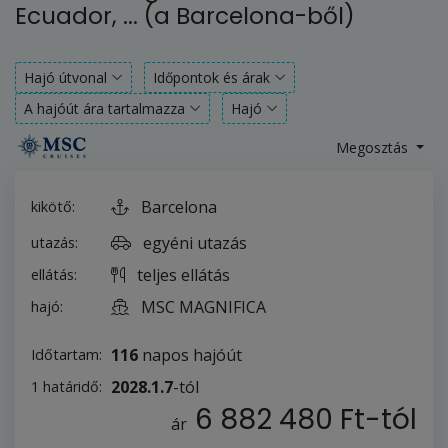
Ecuador, ... (a Barcelona-ből)
Hajó útvonal
Időpontok és árak
A hajóút ára tartalmazza
Hajó
Megosztás
Barcelona
kikötő:
egyéni utazás
utazás:
teljes ellátás
ellátás:
MSC MAGNIFICA
hajó:
116
napos hajóút
Időtartam:
2028.1.7
-tól
1 határidő:
6 882 480 Ft
-tól
ár