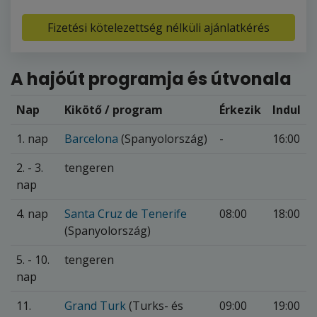
Fizetési kötelezettség nélküli ajánlatkérés
A hajóút programja és útvonala
Nap
Kikötő / program
Érkezik
Indul
1. nap
Barcelona
(Spanyolország)
-
16:00
2. - 3.
tengeren
nap
4. nap
Santa Cruz de Tenerife
08:00
18:00
(Spanyolország)
5. - 10.
tengeren
nap
11.
Grand Turk
(Turks- és
09:00
19:00