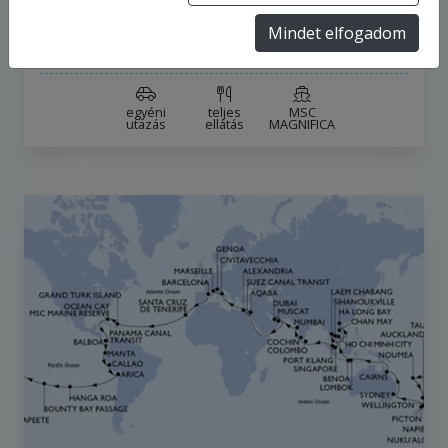
2028.1.5-tól
2028.4.29-ig
Mindet elfogadom
6 957 500 Ft
-tól
egyéni
teljes
MSC
utazás
ellátás
MAGNIFICA