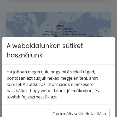
A weboldalunkon sütiket
használunk
Ha jobban megértjük, hogy mi érdekel téged,
pontosan azt tudjuk neked megjeleníteni, amit
keresel. A sütiket az információk elemzésére
MSC MAGNIFICA - Olaszország,
használjuk, hogy weboldalunk jól működjön, és
Franciaország, Spanyolország,
tovább fejleszthessük azt.
Turks- és Caicos-szigetek,…
116
napos hajóút
Olaszország
Opcionális sütik elutasítása