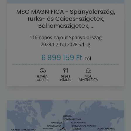
MSC MAGNIFICA - Spanyolország,
Turks- és Caicos-szigetek,
Bahamaszigetek,…
116
napos hajóút
Spanyolország
2028.1.7-tól
2028.5.1-ig
6 899 159 Ft
-tól
egyéni
teljes
MSC
utazás
ellátás
MAGNIFICA