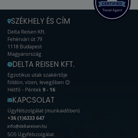
SZÉKHELY ÉS CÍM
Delta Reisen Kft.
Fehérvári út 79
1118 Budapest
Magyarország
DELTA REISEN KFT.
Egzotikus utak szakértője
földön, vízen, levegőben 😉
Hétfő - Péntek
9 - 16
KAPCSOLAT
Ügyfélszolgálat (munkaidőben)
+36 (1)6333 647
info@deltareisen.hu
SOS Ügyfélszolgálat