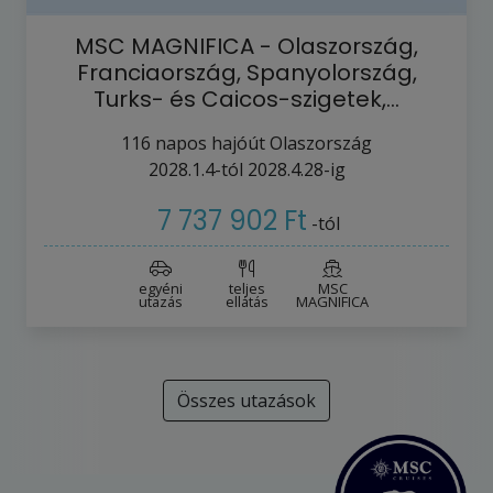
MSC MAGNIFICA - Olaszország,
Franciaország, Spanyolország,
Turks- és Caicos-szigetek,…
116
napos hajóút
Olaszország
2028.1.4-tól
2028.4.28-ig
7 737 902 Ft
-tól
egyéni
teljes
MSC
utazás
ellátás
MAGNIFICA
Összes utazások