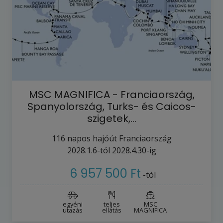
MSC MAGNIFICA - Franciaország,
Spanyolország, Turks- és Caicos-
szigetek,…
116
napos hajóút
Franciaország
2028.1.6-tól
2028.4.30-ig
6 957 500 Ft
-tól
egyéni
teljes
MSC
utazás
ellátás
MAGNIFICA