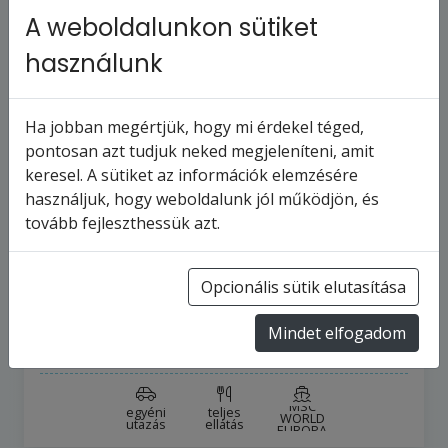
A weboldalunkon sütiket
használunk
Ha jobban megértjük, hogy mi érdekel téged,
pontosan azt tudjuk neked megjeleníteni, amit
keresel. A sütiket az információk elemzésére
MSC WORLD EUROPA - Egyesült Arab
használjuk, hogy weboldalunk jól működjön, és
Emirátusok, Omán, Egyiptom, Málta,
tovább fejleszthessük azt.
Olaszország,…
22
napos hajóút
Egyesült Arab Emirátusok
Opcionális sütik elutasítása
2028.4.1-tól
2028.4.22-ig
Mindet elfogadom
717 025 Ft
-tól
MSC
egyéni
teljes
WORLD
utazás
ellátás
EUROPA