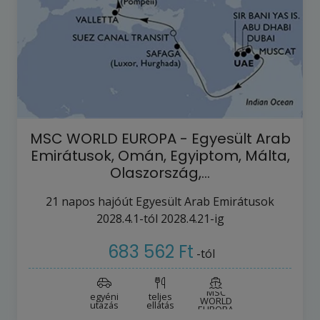
MSC WORLD EUROPA - Egyesült Arab
Emirátusok, Omán, Egyiptom, Málta,
Olaszország,…
21
napos hajóút
Egyesült Arab Emirátusok
2028.4.1-tól
2028.4.21-ig
683 562 Ft
-tól
MSC
egyéni
teljes
WORLD
utazás
ellátás
EUROPA