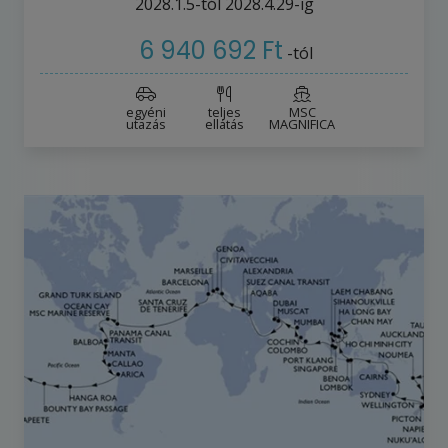
2028.1.5-tól
2028.4.29-ig
6 940 692 Ft
-tól
egyéni
teljes
MSC
utazás
ellátás
MAGNIFICA