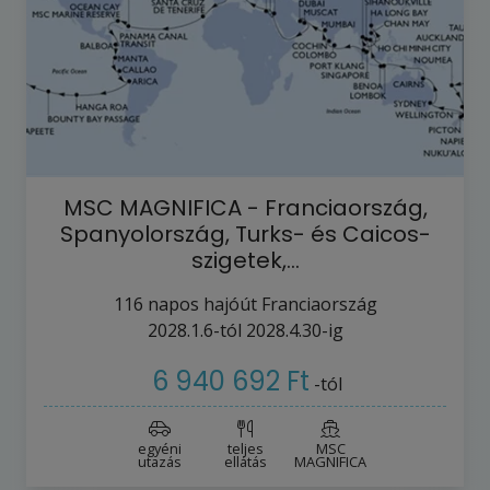
MSC MAGNIFICA - Franciaország,
Spanyolország, Turks- és Caicos-
szigetek,…
116
napos hajóút
Franciaország
2028.1.6-tól
2028.4.30-ig
6 940 692 Ft
-tól
egyéni
teljes
MSC
utazás
ellátás
MAGNIFICA