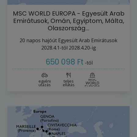
MSC WORLD EUROPA - Egyesült Arab
Emirátusok, Omán, Egyiptom, Málta,
Olaszország…
20
napos hajóút
Egyesült Arab Emirátusok
2028.4.1-tól
2028.4.20-ig
650 098 Ft
-tól
MSC
egyéni
teljes
WORLD
utazás
ellátás
EUROPA