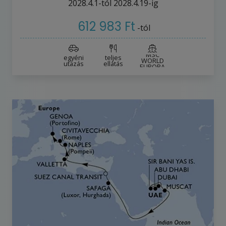
2028.4.1-tól
2028.4.19-ig
612 983 Ft
-tól
MSC
egyéni
teljes
WORLD
utazás
ellátás
EUROPA