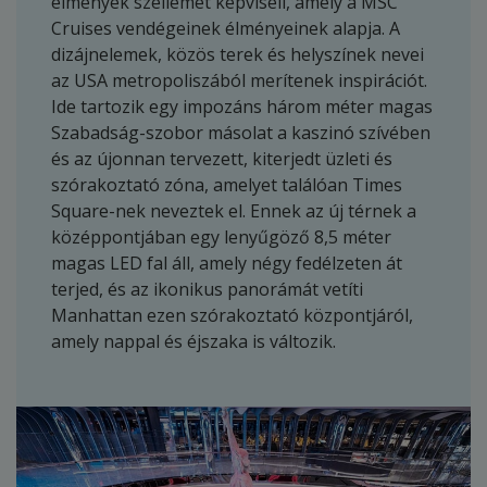
élmények szellemét képviseli, amely a MSC
Cruises vendégeinek élményeinek alapja. A
dizájnelemek, közös terek és helyszínek nevei
az USA metropoliszából merítenek inspirációt.
Ide tartozik egy impozáns három méter magas
Szabadság-szobor másolat a kaszinó szívében
és az újonnan tervezett, kiterjedt üzleti és
szórakoztató zóna, amelyet találóan Times
Square-nek neveztek el. Ennek az új térnek a
középpontjában egy lenyűgöző 8,5 méter
magas LED fal áll, amely négy fedélzeten át
terjed, és az ikonikus panorámát vetíti
Manhattan ezen szórakoztató központjáról,
amely nappal és éjszaka is változik.