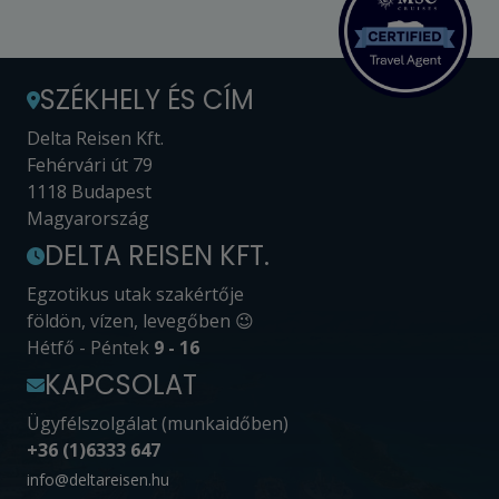
SZÉKHELY ÉS CÍM
Delta Reisen Kft.
Fehérvári út 79
1118 Budapest
Magyarország
DELTA REISEN KFT.
Egzotikus utak szakértője
földön, vízen, levegőben 😉
Hétfő - Péntek
9 - 16
KAPCSOLAT
Ügyfélszolgálat (munkaidőben)
+36 (1)6333 647
info@deltareisen.hu