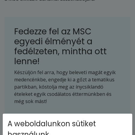
Fedezze fel az MSC
egyedi élményét a
fedélzeten, mintha ott
lenne!
Készüljön fel arra, hogy beleveti magát egyik
medencénkbe, engedje ki a gőzt a tematikus
partikban, kóstolja meg az ínycsiklandó
ételeket egyik csodálatos éttermünkben és
még sok mást!
A weboldalunkon sütiket
használunk