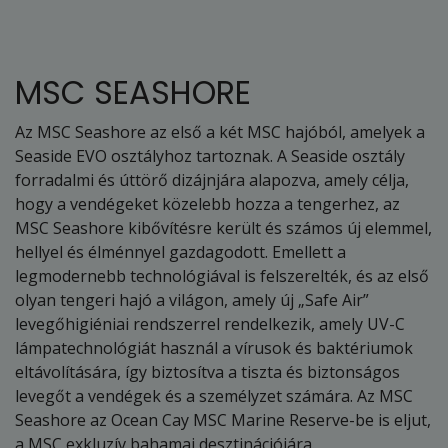
MSC SEASHORE
Az MSC Seashore az első a két MSC hajóból, amelyek a
Seaside EVO osztályhoz tartoznak. A Seaside osztály
forradalmi és úttörő dizájnjára alapozva, amely célja,
hogy a vendégeket közelebb hozza a tengerhez, az
MSC Seashore kibővítésre került és számos új elemmel,
hellyel és élménnyel gazdagodott. Emellett a
legmodernebb technológiával is felszerelték, és az első
olyan tengeri hajó a világon, amely új „Safe Air”
levegőhigiéniai rendszerrel rendelkezik, amely UV-C
lámpatechnológiát használ a vírusok és baktériumok
eltávolítására, így biztosítva a tiszta és biztonságos
levegőt a vendégek és a személyzet számára. Az MSC
Seashore az Ocean Cay MSC Marine Reserve-be is eljut,
a MSC exkluzív bahamai desztinációjára.