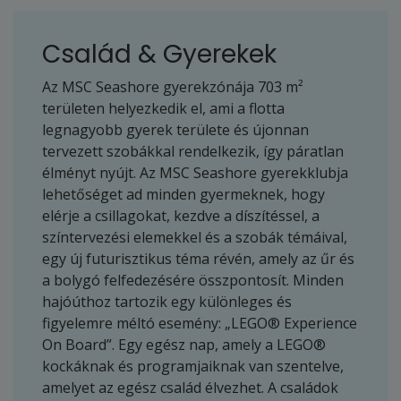
Család & Gyerekek
Az MSC Seashore gyerekzónája 703 m²
területen helyezkedik el, ami a flotta
legnagyobb gyerek területe és újonnan
tervezett szobákkal rendelkezik, így páratlan
élményt nyújt. Az MSC Seashore gyerekklubja
lehetőséget ad minden gyermeknek, hogy
elérje a csillagokat, kezdve a díszítéssel, a
színtervezési elemekkel és a szobák témáival,
egy új futurisztikus téma révén, amely az űr és
a bolygó felfedezésére összpontosít. Minden
hajóúthoz tartozik egy különleges és
figyelemre méltó esemény: „LEGO® Experience
On Board”. Egy egész nap, amely a LEGO®
kockáknak és programjaiknak van szentelve,
amelyet az egész család élvezhet. A családok