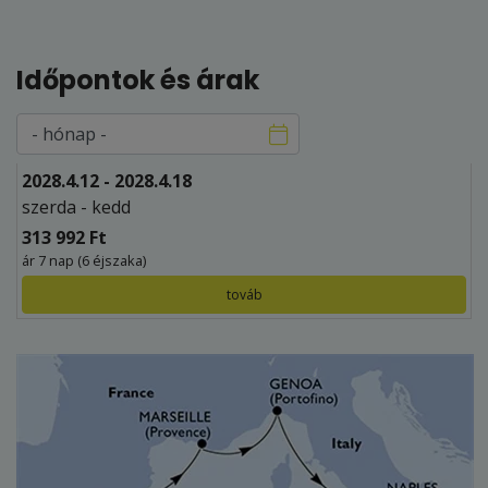
Időpontok és árak
2028.4.12 - 2028.4.18
szerda - kedd
313 992 Ft
ár 7 nap (6 éjszaka)
továb