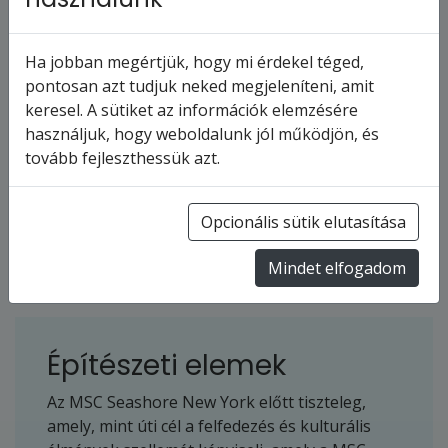
Ha jobban megértjük, hogy mi érdekel téged,
pontosan azt tudjuk neked megjeleníteni, amit
keresel. A sütiket az információk elemzésére
használjuk, hogy weboldalunk jól működjön, és
tovább fejleszthessük azt.
Opcionális sütik elutasítása
Mindet elfogadom
Építészeti elemek
Az MSC Seashore New York előtt tiszteleg,
amely, mint úti cél a felfedezés és kulturális