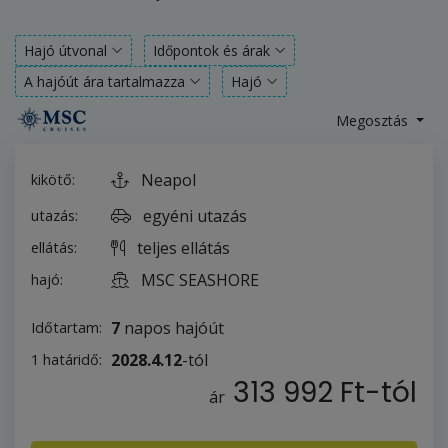
Hajó útvonal
Időpontok és árak
A hajóút ára tartalmazza
Hajó
Megosztás
Neapol
kikötő:
egyéni utazás
utazás:
teljes ellátás
ellátás:
MSC SEASHORE
hajó:
7
napos hajóút
Időtartam:
2028.4.12
-tól
1 határidő:
313 992 Ft
-tól
ár